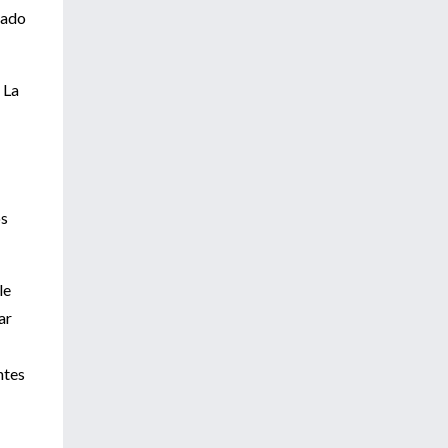
tado
La
os
le
ar
ntes