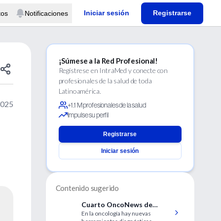
Iniciar sesión
Registrarse
tos
Notificaciones
¡Súmese a la Red Profesional!
Regístrese en IntraMed y conecte con
profesionales de la salud de toda
Latinoamérica.
2025
+1.1 M profesionales de la salud
Impulse su perfil
Registrarse
Iniciar sesión
Contenido sugerido
Cuarto OncoNews de
En la oncología hay nuevas
IntraMed