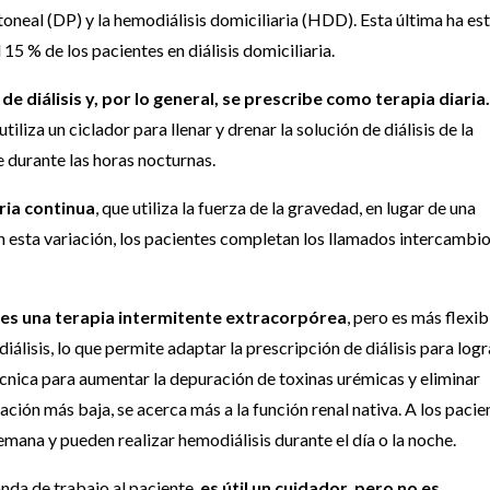
itoneal (DP) y la hemodiálisis domiciliaria (HDD). Esta última ha es
 15 % de los pacientes en diálisis domiciliaria.
e diálisis y, por lo general, se prescribe como terapia diaria.
iza un ciclador para llenar y drenar la solución de diálisis de la
e durante las horas nocturnas.
ia continua
, que utiliza la fuerza de la gravedad, en lugar de una
 en esta variación, los pacientes completan los llamados intercambi
 es una terapia intermitente extracorpórea
, pero es más flexib
diálisis, lo que permite adaptar la prescripción de diálisis para logr
técnica para aumentar la depuración de toxinas urémicas y eliminar
ración más baja, se acerca más a la función renal nativa. A los pacie
semana y pueden realizar hemodiálisis durante el día o la noche.
anda de trabajo al paciente,
es útil un cuidador, pero no es