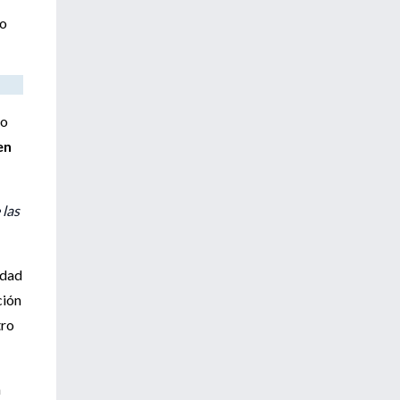
io
to
en
 las
edad
ción
tro
n