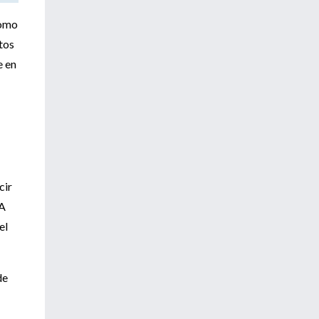
como
atos
e en
cir
PA
el
de