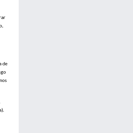
rar
o,
a de
sgo
enos
A
a).