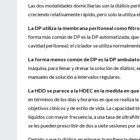
Las dos modalidades domiciliarias son la diálisis per
creciendo relativamente rápido, pero solo la utiliza el
La DP utiliza la membrana peritoneal como filtro d
forma más común de DP es la DP automatizada, que util
cavidad peritoneal; el ciclador se utiliza normalment
La forma menos común de DP es la DP ambulator
máquina, para llenar y drenar la solución de diálisis;
manuales de solución a intervalos regulares.
La HDD se parece a la HDEC en la medida en que
en términos de los días y horarios en que se realiza la 
objetivos clínicos y de estilo de vida. La capacidad 
líquidos con mayor frecuencia, a una tasa de ultrafilt
se les pueden prescribir de dos a siete sesiones por 
Debido a que la diálisis en el hogar transfiere la dem