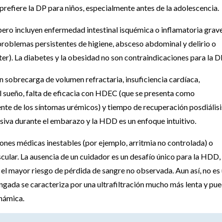
prefiere la DP para niños, especialmente antes de la adolescencia.
pero incluyen enfermedad intestinal isquémica o inflamatoria grave
 problemas persistentes de higiene, absceso abdominal y delirio o
ter). La diabetes y la obesidad no son contraindicaciones para la D
n sobrecarga de volumen refractaria, insuficiencia cardíaca,
el sueño, falta de eficacia con HDEC (que se presenta como
iente de los síntomas urémicos) y tiempo de recuperación posdiálisi
siva durante el embarazo y la HDD es un enfoque intuitivo.
ones médicas inestables (por ejemplo, arritmia no controlada) o
ular. La ausencia de un cuidador es un desafío único para la HDD,
r el mayor riesgo de pérdida de sangre no observada. Aun así, no es
gada se caracteriza por una ultrafiltración mucho más lenta y pu
inámica.