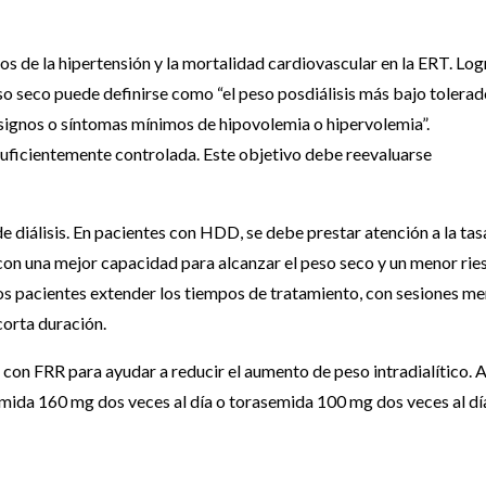
s de la hipertensión y la mortalidad cardiovascular en la ERT. Log
o seco puede definirse como “el peso posdiálisis más bajo tolerad
 signos o síntomas mínimos de hipovolemia o hipervolemia”.
 suficientemente controlada. Este objetivo debe reevaluarse
de diálisis. En pacientes con HDD, se debe prestar atención a la tas
n con una mejor capacidad para alcanzar el peso seco y un menor rie
los pacientes extender los tiempos de tratamiento, con sesiones m
corta duración.
s con FRR para ayudar a reducir el aumento de peso intradialítico. 
emida 160 mg dos veces al día o torasemida 100 mg dos veces al dí