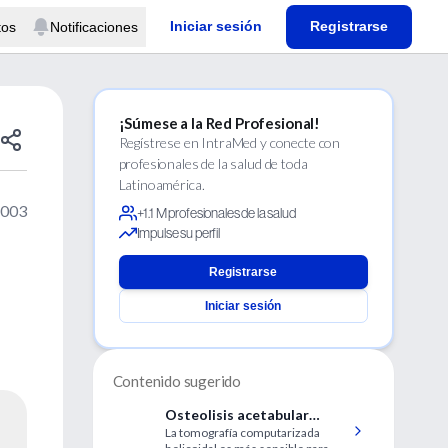
Iniciar sesión
Registrarse
tos
Notificaciones
¡Súmese a la Red Profesional!
Regístrese en IntraMed y conecte con
profesionales de la salud de toda
Latinoamérica.
2003
+1.1 M profesionales de la salud
Impulse su perfil
Registrarse
Iniciar sesión
Contenido sugerido
Osteolisis acetabular
La tomografía computarizada
despues de una