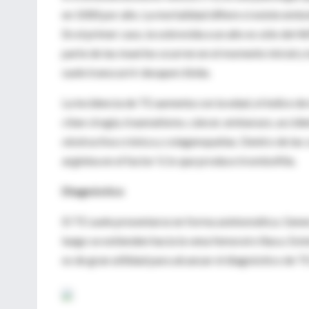
en 1000 por año. La mortalidad difiere si existe emb
En el primer caso, la sobrevida a un año es sólo del 
parte de las muertes ocurren en el momento inicial y
suele transcurrir desapercibida.
La incidencia de TE aumenta con la edad, el índice d
citan cirugía, traumatismo, cáncer, embarazo, accid
obstructiva crónica y colagenopatías. Dentro de las 
arginina en el factor V, lo que produce trombofilia.
Diagnóstico
El TE suele presentarse en forma asintomática. Gener
luego se extienden hacia la vena femoral e iliaca. Exi
es de gran utilidad para alcanzar el diagnóstico de T