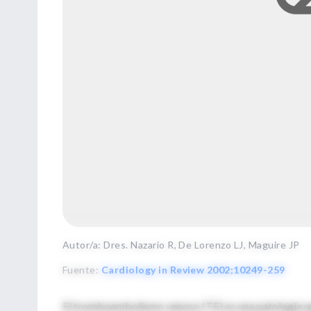
Autor/a: Dres. Nazario R, De Lorenzo LJ, Maguire JP
Fuente
:
Cardiology in Review 2002;10249-259
El tromboembolismo venoso (TE) es una patología qu