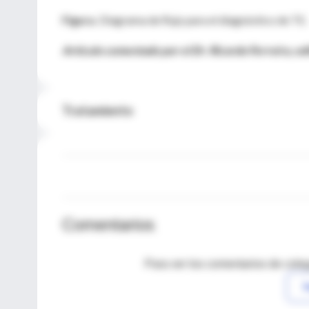
Figura.
Diagrama de flujo para el diagnóstico de TE.
Artículo comentado por el Dr. Ricardo Ferreira, ed
Tratamiento
Comentarios
Para ver los comentarios de coleg
I