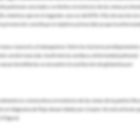
olia pulmonar asociada o se limita a trombosis de las venas profund
46%, mientras que en el segundo caso es del 85%. Más de una tercer
 la prevención constituye el objetivo primordial ya que la enfermed
e masa corporal y el tabaquismo. Entre los factores predisponentes
ente cerebrovascular, insuficiencia cardíaca, enfermedad pulmonar
causas hereditarias se encuentra la sustitución de glutamina por
almente es consecutiva a trombosis de las venas de la pantorrilla
ste un diagrama de flujo desarrollado por el autor de este artículo q
E (Figura)