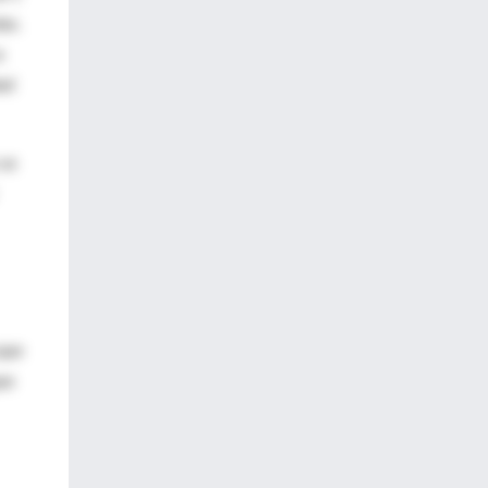
as.
a
ad
 se
 que
ue