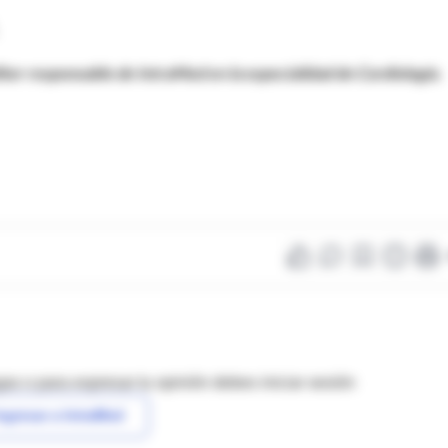
itor responsable de IntraMed en la especialidad de Cardiología.
as o para expresar tu opinión debes iniciar sesión
ngresar a IntraMed