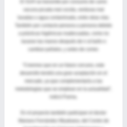
El SUH se transmite por consumo de carne
vacuna picada mal cocida, verduras mal
lavadas o agua contaminada, entre otras vías.
También por contacto persona a persona debido
a prácticas higiénicas inadecuadas, como no
lavarse las manos después de ir al baño o
cambiar pañales, y antes de comer.
“Creemos que en un futuro cercano, este
desarrollo tendrá una gran aceptación en el
mercado, ya que complementaría a las
metodologías que se emplean en la actualidad”,
indicó Parma.
En el proyecto también participan el doctor
Mariano Fernández Miyakawa, del Centro de