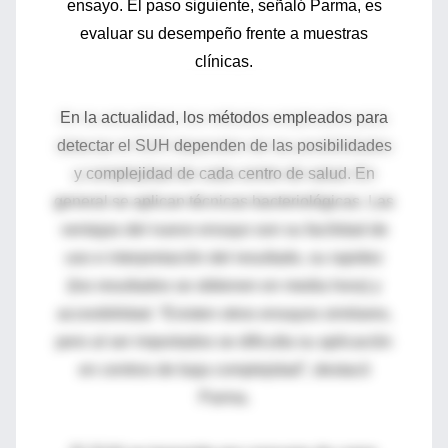
ensayo. El paso siguiente, señaló Parma, es
evaluar su desempeño frente a muestras
clínicas.
En la actualidad, los métodos empleados para
detectar el SUH dependen de las posibilidades
y complejidad de cada centro de salud. En
general se aplican técnicas bacteriológicas. Las
ventajas del nuevo ensayo son su facilidad de
uso e interpretación del resultado, su rapidez
(los resultados se obtienen en media hora) y
accesibilidad. “Existen otros ensayos similares,
pero al ser importados se dificulta su aplicación
en centros de baja complejidad”, destacó
Parma.