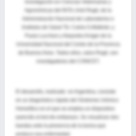
Investigación en Ciencias Veterinarias y
Agronómicas del INTA; Ariel Rogé, de la
Administración Nacional de Laboratorios e
Institutos de Salud “Dr. Carlos G.Malbrán; y
Paula Lucchesi y Alejandra Krüger de la
Universidad Nacional del Centro de la Provincia
de Buenos Aires. Todos ellos, salvo Rogé, son
investigadores del CONICET.
El desarrollo, realizado en Argentina, consiste
en un diagnóstico rápido del Síndrome Urémico
Hemolítico en el que se emplea un dispositivo
parecido al test de embarazo. Se visualizan dos
bandas ante la presencia de la toxina que
produce esa enfermedad.