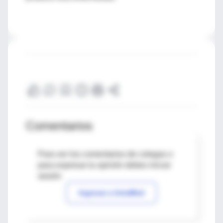
Comentarios
Para ver los comentarios de colegas o
para expresar tu opinión debes iniciar
sesión
Ingresar a IntraMed