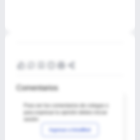
Comentarios
Para ver los comentarios de colegas o
para expresar tu opinión debes iniciar
sesión
Ingresar a IntraMed