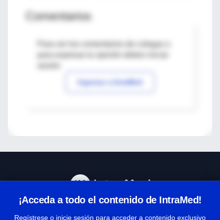
Comentarios
Para ver los comentarios de colegas o
para expresar tu opinión debes iniciar
sesión
Ingresar a IntraMed
¡Acceda a todo el contenido de IntraMed!
Centro de Ayuda
Regístrese o inicie sesión para acceder a contenido exclusivo