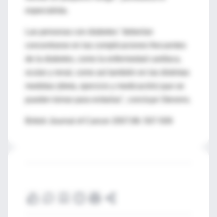
especialista.
Las personas con diabetes "deberían
concentrarse en las complicaciones frecuentes
de la diabetes, como la enfermedad cardíaca,
ocular y renal, como así también en las distintas
medidas (dieta, ejercicio y medicación) que se
pueden tomar para evitarlas", concluye Stevens.
British Journal of Cancer 2007;96: 507-509