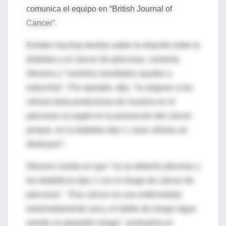
comunica el equipo en “British Journal of
Cancer”.
Existen muchas teorías sobre la relación entre la
diabetes y el cáncer de páncreas, comenta
Stevens y "nuestros resultados ayudan a
reducirlas". Por ejemplo, dijo, "le asignan a las
células beta productoras de insulina en el
páncreas un papel en la promoción del cáncer
porque, en la diabetes tipo 1, esas células se
destruyen".
Stevens insiste en que "no se debería abrumar a
los diabéticos tipo 1 con el riesgo de cáncer de
páncreas". "Ese cáncer es una enfermedad
extremadamente rara y el doble de riesgo sigue
siendo un pequeño riesgo", puntualiza el