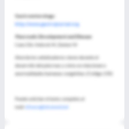
Gastroenterology:
http://www.gastrojournal.org
Pancreatic Development and Disease
Cano DA, Hebrok M, Zenker M
Aborda los señalizadores claves durante el
desarrollo del páncreas y cómo se relacionan a
anormalidades humanas congénitas. (Código 235)
Puede solicitar el texto completo al
mail:
infouru@intramed.net