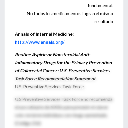
fundamental.
No todos los medicamentos logran el mismo
resultado
Annals of Internal Medicine:
http://www.annals.org/
Routine Aspirin or Nonsteroidal Anti-
inflammatory Drugs for the Primary Prevention
of Colorectal Cancer: U.S. Preventive Services
Task Force Recommendation Statement
U.S. Preventive Services Task Force
U.S Preventive Services Task Force no recomienda
el uso rutinario de AINEs para prevenir el cáncer
colo-rectal en individuos con riesgo aumentado.
(Código 216)