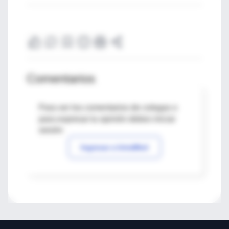
Comentarios
Para ver los comentarios de colegas o
para expresar tu opinión debes iniciar
sesión
Ingresar a IntraMed