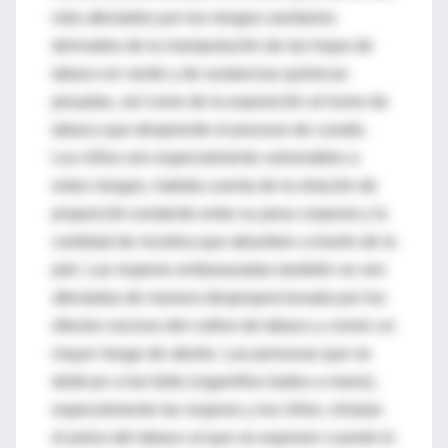
más afectados por los riesgos sanitarios
derivados de la manipulación de las hojas de
tabaco en verde y de sustancias químicas
pesadas, así como de la exposición al humo de
tabaco que desprende el proceso de curado.
Los niños son especialmente vulnerables a
estos riesgos, habida cuenta de la relación de
proporción existente entre su peso corporal y la
cantidad de nicotina que absorben a través de la
piel. Las mujeres embarazadas también se ven
afectadas de manera desproporcionada por los
efectos nocivos del cultivo de tabaco y corren un
mayor riesgo de aborto. Las personas que se
dedican a liar bidis (cigarrillos liados a mano),
especialmente las mujeres y los niños, inhalan
el polvo del tabaco al que se exponen cuando lo