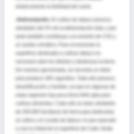
drásticamente la fertilidad del suelo.
-Deforestación.
El cultivo de tabaco provoca
alrededor del 5% de la deforestación total, y por
tanto también contribuye a la emisión de CO2 y
al cambio climático. Para incrementar la
superficie destinada a cultivar tabaco es
necesario talar los árboles y desbrozar la tierra.
De manera aproximada, se necesita un árbol
para producir 300 cigarrillos. Todo ello provoca
desertificación y hambre, ya que en algunas de
estas regiones hay poca tierra fértil apta para
cultivar alimentos. Cada año se talan alrededor
de 200.000 hectáreas de tierra para dedicarlas
al cultivo y el curado de tabaco, lo que equivale
a casi la mitad de la superficie de Cabo Verde