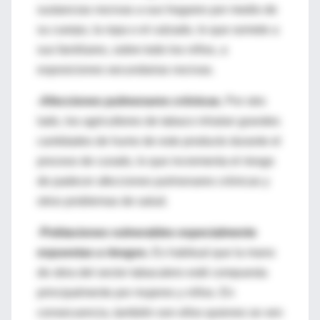
sustancias nocivas a sus hogares por medio de
su cuerpo, la ropa o el calzado, lo que somete a
sus familiares, sobre todo los niños, a
exposiciones secundarias nocivas.
-Afecciones pulmonares crónicas.
Por otro
lado, los agricultores de tabaco inhalan grandes
cantidades de humo de este producto durante el
proceso de curado, lo que incrementa el riesgo
de padecer afecciones pulmonares crónicas y
otros problemas de salud.
-
Poblaciones vulnerables especialmente
expuestas a riesgos.
Es habitual que la mano
de obra del sector tabacalero esté compuesta
principalmente por mujeres y niños. En
consecuencia, también son ellos quienes se ven