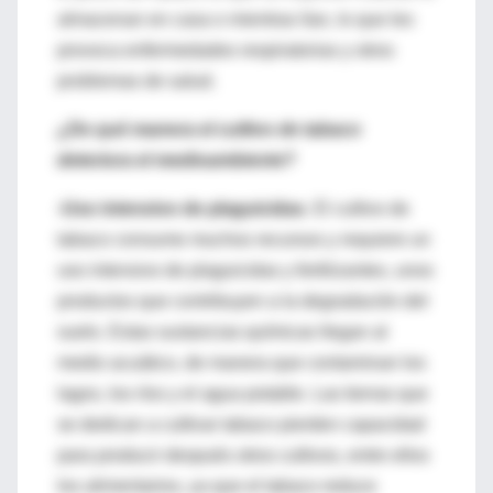
almacenan en casa o mientras lían, lo que les
provoca enfermedades respiratorias y otros
problemas de salud.
¿De qué manera el cultivo de tabaco
deteriora el medioambiente?
-Uso intensivo de plaguicidas
. El cultivo de
tabaco consume muchos recursos y requiere un
uso intensivo de plaguicidas y fertilizantes, unos
productos que contribuyen a la degradación del
suelo. Estas sustancias químicas llegan al
medio acuático, de manera que contaminan los
lagos, los ríos y el agua potable. Las tierras que
se dedican a cultivar tabaco pierden capacidad
para producir después otros cultivos, entre ellos
los alimentarios, ya que el tabaco reduce