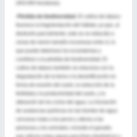
(403.000 hectáreas).
-Pérdida de biodiversidad.
El cultivo de tabaco
favorece la fragmentación del hábitat, ya que, al
destruirlo parcialmente, este se ve reducido a
zonas de menor tamaño inconexas entre sí, lo
que puede deteriorar los ecosistemas y
contribuir a la pérdida de biodiversidad. El
cultivo de tabaco también se relaciona con la
degradación de la tierra o la desertificación en
forma de erosión del suelo, la reducción de la
fertilidad y la productividad del suelo, y la
alteración de los ciclos del agua. La lixiviación
de sustancias químicas en las fuentes de agua
cercanas mata a los peces y afecta a las
personas y los animales, incluido el ganado,
que utilizan estas aguas para fines domésticos y