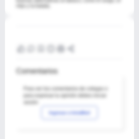
buenas alternativas al tabaco, como el sorgo, el
mijo y la batata.
Comentarios
Para ver los comentarios de colegas o
para expresar tu opinión debes iniciar
sesión
Ingresar a IntraMed