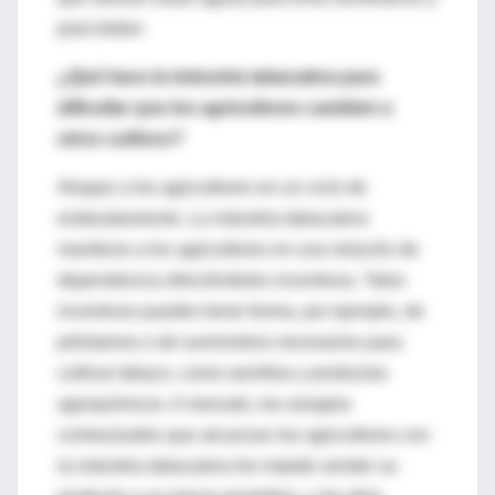
para beber.
¿Qué hace la industria tabacalera para
dificultar que los agricultores cambien a
otros cultivos?
Atrapar a los agricultores en un ciclo de
endeudamiento. La industria tabacalera
mantiene a los agricultores en una relación de
dependencia ofreciéndoles incentivos. Tales
incentivos pueden tener forma, por ejemplo, de
préstamos o de suministros necesarios para
cultivar tabaco, como semillas y productos
agroquímicos. A menudo, los arreglos
contractuales que alcanzan los agricultores con
la industria tabacalera les impide vender su