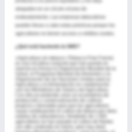
producto a un precio equitativo, y les deja
atrapados en un círculo vicioso de
endeudamiento. Las empresas tabacaleras
pueden llevar a cabo estas prácticas porque los
agricultores no tienen acceso a créditos rurales.
¿Qué está haciendo la OMS?
«Agricultura sin tabaco» (Tobacco-Free Farms)
es una iniciativa conjunta que han puesto en
marcha en Kenya la Organización Mundial de la
Salud, el Programa Mundial de Alimentos y la
Organización de las Naciones Unidas para la
Agricultura y la Alimentación en colaboración
con los Ministerios de Salud y de Agricultura.
Con ella se pretende crear un ecosistema de
producción y comercialización de cultivos
propicio y favorable para que los agricultores
vayan sustituyendo el cultivo de tabaco por otros
medios de subsistencia. Alrededor de 1.500
agricultores se han pasado al cultivo de frijoles
con alto contenido en hierro, pero hay otras