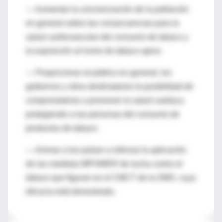
— Aumentar la concienciación de la población
en general sobre las consecuencias para la
salud cardiovascular del consumo de tabaco y
la exposición al humo de tabaco ajeno
— Proporcionar al público en general, los
gobiernos y otros destinatarios la posibilidad de
comprometerse a promover la salud cardiaca
protegiendo a las personas del consumo de
productos de tabaco.
— Animar a los países a reforzar la aplicación
de las medidas MPOWER de lucha contra el
tabaco que figuran en el CMCT de la OMS, cuya
eficacia está demostrada.