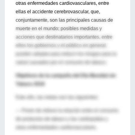
otras enfermedades cardiovasculares, entre
ellas el accidente cerebrovascular, que,
conjuntamente, son las principales causas de
muerte en el mundo; posibles medidas y
acciones que destinatarios importantes, entre
ellos los gobiernos y el público en general,
pueden adoptar para reducir los riesgos para la
salud causados por el consumo de tabaco.
Objetivos de la campaña del Día Mundial sin
Tabaco 2018
Este año, las metas son las siguientes:
— Poner de relieve la relación entre el consumo
de productos de tabaco y las cardiopatías y
otras enfermedades cardiovasculares.