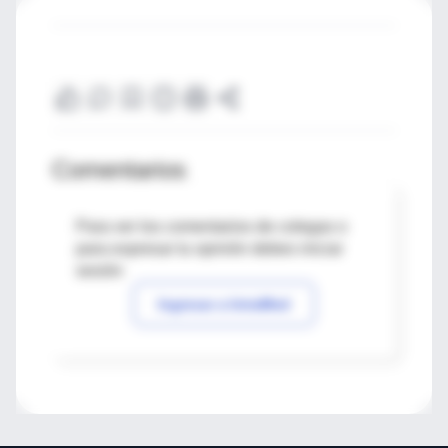
Comentarios
Para ver los comentarios de colegas o
para expresar tu opinión debes iniciar
sesión
Ingresar a IntraMed