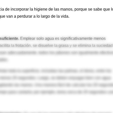
cia de incorporar la higiene de las manos, porque se sabe que l
e van a perdurar a lo largo de la vida.
uficiente.
Emplear solo agua es significativamente menos
acilita la frotación, se disuelve la grasa y se elimina la suciedad
usan adecuadamente, todos los jabones son igualmente efectiv
ades.
r toda la superficie, incluidas las palmas, el dorso, entre los
o menos 20 segundos. Luego, se deben enjuagar bien con agua
 agitando las manos. Una manera fácil de calcular los 20 segund
empo para cantarla; por ejemplo, toma cerca de 20 segundos ca