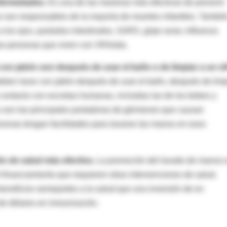
nfermedades.
Es una de las maneras más efectivas de prevenir
s son responsables de la mayoría de muertes infantiles. Tambié
los ojos, parásitos intestinales, SARS, gripe aviar, influenza
as personas que viven con VIH/sida.
on jabón son después de usar el baño o de limpiar a un n
ben lavar con jabón después de usar el baño, después de limp
 contacto con excretas humanas, incluidas las de los bebes y
s son las principales portadoras de gérmenes que causan
sonas tengan facilidades para lavarse las manos en esos
ón de salud más efectiva.
La promoción del lavado de manos 
 financiamiento que requieren otras intervenciones de salud.
 beneficios semejantes a la salud que una inversión de en
 de dólares en inmunización.