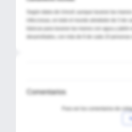
Según datos de Unicef, aunque lavarse las manos 
infecciosas, en todo el mundo alrededor de 3 de c
básicas para lavarse las manos con agua y jabón e
desarrollados, con más de 6 de cada 10 personas 
Comentarios
Para ver los comentarios de coleg
I