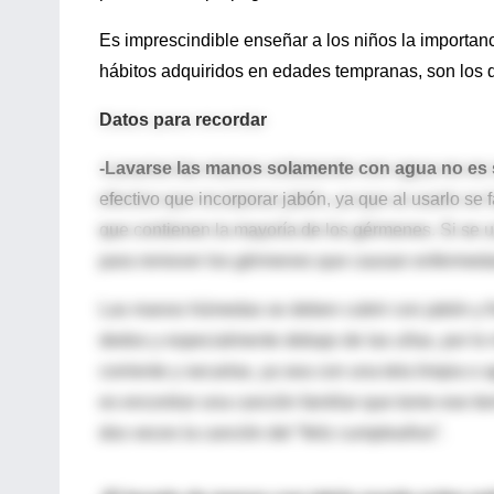
Es imprescindible enseñar a los niños la importan
hábitos adquiridos en edades tempranas, son los qu
Datos para recordar
-Lavarse las manos solamente con agua no es s
efectivo que incorporar jabón, ya que al usarlo se f
que contienen la mayoría de los gérmenes. Si se 
para remover los gérmenes que causan enfermed
Las manos húmedas se deben cubrir con jabón y frota
dedos y especialmente debajo de las uñas, por l
corriente y secarlas, ya sea con una tela limpia o
es encontrar una canción familiar que tome ese ti
dos veces la canción del “feliz cumpleaños”.