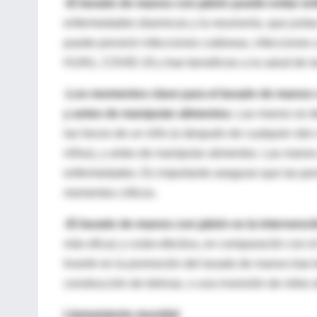
-El lavado de manos con jabón puede evitar e
enfermedades diarreicas y la neumonía, que junta
puede prevenir infecciones cutáneas, infecciones a 
H1/N1, COVID-19 y trae beneficios a la salud de l
-Los momentos clave para el lavado de manos c
y antes de manipular alimentos.
Las manos se de
las heces de un niño (o después de cualquier otro
niños), y antes de manipular alimentos. Las mano
enfermedades. Es importante asegurar que las per
momentos críticos.
-El lavado de manos con jabón es la intervenci
más eficaz y costo-efectiva, en comparación con el
Invertir en la promoción del lavado de manos trae
construcción de letrinas, o una inversión de miles
Llamamiento mundial