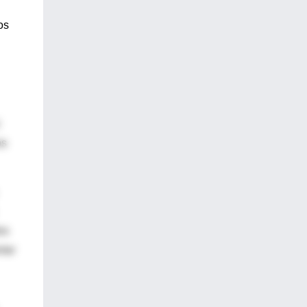
os
os
os
ntar