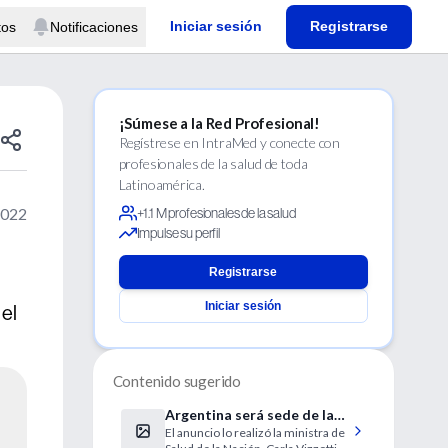
Iniciar sesión
Registrarse
tos
Notificaciones
¡Súmese a la Red Profesional!
Regístrese en IntraMed y conecte con
profesionales de la salud de toda
Latinoamérica.
2022
+1.1 M profesionales de la salud
Impulse su perfil
Registrarse
Iniciar sesión
el
Contenido sugerido
Argentina será sede de la
El anuncio lo realizó la ministra de
Cumbre Mundial de Salud