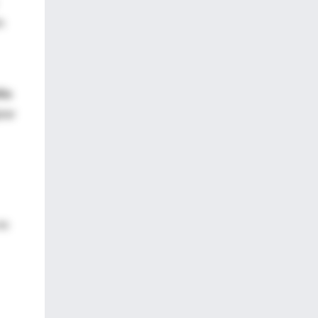
n
iño
iar
es