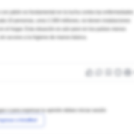
con jabón es fundamental en la lucha contra las enfermedades
ada 10 personas, unos 2.300 millones, no tienen instalaciones
n el hogar. Esta situación es aún peor en los países menos
sin acceso a la higiene de manos básica.
as o para expresar tu opinión debes iniciar sesión
ngresar a IntraMed