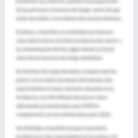
población, así como los cambios en la exposición
de las personas a factores de riesgo, varios de que
están asociados con el desarrollo socioeconómico.
El tabaco, el alcohol y la obesidad son factores
clave detrás de la creciente incidencia del cáncer, y
la contaminación del aire sigue siendo un factor
clave de los factores de riesgo ambiental.
En términos de carga absoluta, se espera que los
países con un índice de desarrollo humano alto
experimenten el mayor aumento absoluto en la
incidencia, con 4,8 millones de nuevos casos
adicionales pronosticados para 2050 en
comparación con las estimaciones para 2022.
Sin embargo, el aumento proporcional de la
incidencia es más sorprendente en los países con