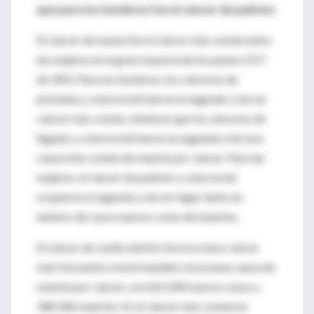
que para los hombres fue el cáncer de pulmón.
El cáncer de mama fue el cáncer más común entre
las mujeres en la gran mayoría de los países (157
de 185). Para los hombres, los cánceres de
próstata y colorrectal fueron el segundo y tercer
cáncer más común, mientras que los cánceres de
hígado y colorrectal fueron la segunda y tercera
causa más común de muerte por cáncer. Para las
mujeres, el cáncer de pulmón y colorrectal
ocuparon el segundo y tercer lugar tanto en
número de casos nuevos como de muertes.
El cáncer de cuello uterino fue el octavo cáncer
más frecuente a nivel mundial y la novena causa de
muerte por cáncer, con 661.044 nuevos casos y
348.186 muertes. Es el cáncer más común en