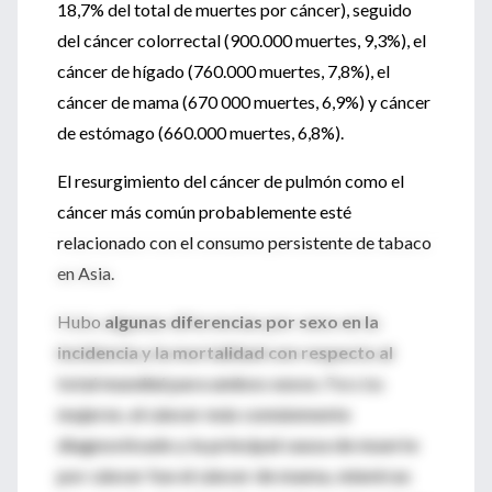
18,7% del total de muertes por cáncer), seguido
del cáncer colorrectal (900.000 muertes, 9,3%), el
cáncer de hígado (760.000 muertes, 7,8%), el
cáncer de mama (670 000 muertes, 6,9%) y cáncer
de estómago (660.000 muertes, 6,8%).
El resurgimiento del cáncer de pulmón como el
cáncer más común probablemente esté
relacionado con el consumo persistente de tabaco
en Asia.
Hubo
algunas diferencias por sexo en la
incidencia y la mortalidad con respecto al
total mundial para ambos sexos
. Para las
mujeres
,
el cáncer más comúnmente
diagnosticado y la principal causa de muerte
por cáncer fue el cáncer de mama, mientras