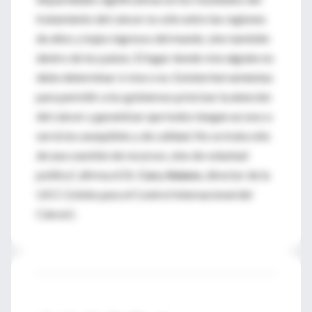
tratamiento del cáncer no sólo entre las regiones
de altos y bajos ingresos del mundo, sino también
dentro de los países. El lugar donde vive alguien no
debe determinar si vive o no. Existen herramientas
para permitir a los gobiernos priorizar la atención
del cáncer y garantizar que todos tengan acceso a
servicios asequibles y de calidad. No se trata sólo
de una cuestión de recursos, sino de voluntad
política”, afirma el Dr.
Cary Adams
, director de la
UICC (Unión para el Control Internacional del
Cáncer).