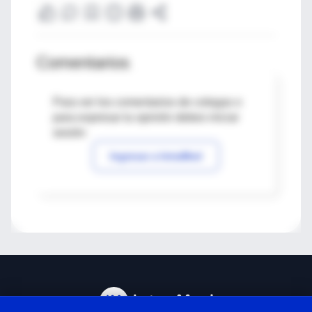
Comentarios
Para ver los comentarios de colegas o
para expresar tu opinión debes iniciar
sesión
Ingresar a IntraMed