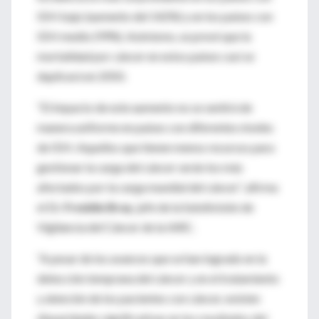
IDH bajo (aumento del 142%) y en los países con
IDH medio (99%). Asimismo, se prevé que la
mortalidad por cáncer en estos países casi se
duplicará en 2050.
“El impacto de este aumento no se sentirá de
manera uniforme en países con diferentes niveles
de IDH. Aquellos que tienen menos recursos para
gestionar la carga del cáncer serán los más
afectados por la carga mundial del cáncer”, afirma
el Dr.
Freddie Bray
, jefe de la Subdivisión de
Vigilancia del Cáncer de la IARC.
“A pesar de los avances que se han logrado en la
detección temprana del cáncer y en el tratamiento
y atención de los pacientes con cáncer, existen
disparidades significativas en los resultados del