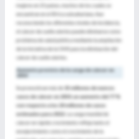
mujeres en 25 países, muchos de los cuales se
encuentran en el África subsahariana. Aun
reconociendo los diferentes niveles de incidencia,
el cáncer de cuello uterino puede eliminarse como
problema de salud pública mediante la ampliación
de la Iniciativa de la OMS para la eliminación del
cáncer de cuello uterino.
Aumento previsto de la carga de cáncer en
2050
Se pronostican más de
35 millones de nuevos
casos de cáncer en 2050
,
un aumento del 77 %
con respecto a los 20 millones de casos
estimados para 2022.
La carga mundial de
cáncer en rápido crecimiento refleja tanto el
envejecimiento como el crecimiento de la