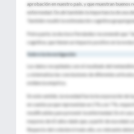
aprobación
en
nuestro
país
, y que
muestran
buenos
r
enfermedad
. De
ahí
también
la
importancia
de
una
d
También
resaltó
la
estimulación
cognitiva
grupal
gui
Potra parte, la doctora Fernández recomendó que “i
cognitiva
, que
tienen
un
impacto
positivo
en
la
evolu
Sobre
la
investigación
Los
datos
recopilados
son
el
resultado
del
metanálisi
y
sistematiza
las
conclusiones
de
diferentes
artículo
evidencia
empírica
.
En
este
sentido
, la
novedad
fue
la
incorporación
de l
en
cuenta
ya
que
representan
un 2 % y un 7 %,
respec
modificables
para
prevenir
la
enfermedad
. En
el
caso
mayores
de 65
años
dado que, a
partir
de
esa
edad
,
s
Respecto
del
colesterol
malo
alto, es
relevante
detec