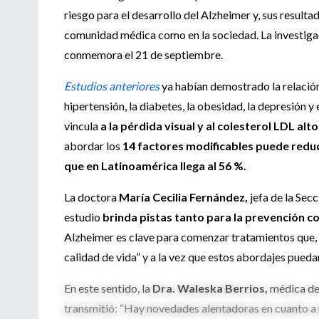
riesgo para el desarrollo del Alzheimer
y, sus resulta
comunidad médica como en la sociedad.
La investig
conmemora el 21 de septiembre.
Estudios anteriores
ya habían demostrado la relación
hipertensión, la diabetes, la obesidad, la depresión 
vincula
a la pérdida visual y al colesterol LDL al
abordar los
14 factores modificables puede reduci
que en L
atinoamérica llega al 56 %
.
La doctora
María Cecilia Fernández,
jefa de la Sec
estudio
brinda pistas tanto para la prevención 
Alzheimer es clave para comenzar tratamientos que, 
calidad de vida”
y a la vez que estos abordajes pueda
En
este
sentido
, la
Dra. Waleska Berrios
,
médica
de
transmitió
: “Hay
novedades
alentadoras
en
cuanto
a