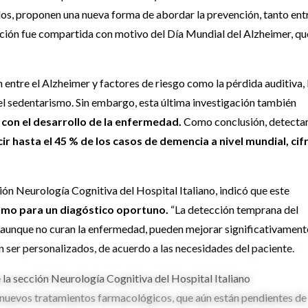
dos,
proponen
una nueva forma de abordar la prevención, tanto entr
ación fue compartida con motivo del
Día Mundial del Alzheimer, qu
 entre el Alzheimer y factores de riesgo como la pérdida auditiva, 
y el sedentarismo. Sin embargo, esta última investigación también
to con el desarrollo de la enfermedad.
Como conclusión,
detectar
r hasta el 45 % de los casos de demencia a nivel mundial
, cif
ción Neurología Cognitiva del Hospital Italiano,
indicó que
este
como para un
diagóstico
oportuno.
“
L
a detección temprana del
aunque no curan la enfermedad, pueden mejorar significativamente
n ser personalizados,
de acuerdo a
las necesidades del paciente.
 la
sección
Neurología
Cognitiva
del Hospital Italiano
nuevos
tratamientos
farmacológicos
, que
aún
están
pendientes
de