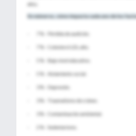
años
.
En
números
,
cómo
impacta
cada
uno de
los
fact
-
7 % -
Pérdida
de
audición
.
-
7 % -
Colesterol
LDL alto.
-
5 % - Bajo
nivel
educativo
.
-
5 % -
Aislamiento
social.
-
3 % -
Depresión
.
-
3 % -
Traumatismo
de
cráneo
.
-
3 % -
Contaminación
ambiental
.
-
2 % -
Sedentarismo
.