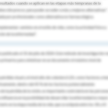
esultados
cuando
se
aplican
en
las
etapas
más
tempranas
de la
etección
precoz
, para
poder
acceder a
más
y
mejores
alternativas
”.
ada
por
profesionales
como
alternativa
no
farmacológica
.
mplementar
cambios
en
el
estilo
de
vida
,
como
la
actividad
física
y
ción
de la
enfermedad
”.
s
publicado
el
31 de
julio
de 2024. Este
método
de
investigación
r
s
primarios
para
sintetizar
en
un
documento
el
máximo
nivel
de
a
pérdida
visual y
el
nivel
alto de
colesterol
LDL
como
factores
a
te
tivamente
,
dentro
del 45 % de
los
factores
potencialmente
de la
pérdida
de la
visión
, es
importante
controlarla
en
las persona
u
influencia
en
la
posibilidad
de
desarrollar
la
enfermedad
es mayor
tarlo
en
la
etapa
media de la
vida
, que se
estipula
entre
los
18 y 65