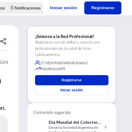
Iniciar sesión
Registrarse
tos
Notificaciones
¡Súmese a la Red Profesional!
Regístrese en IntraMed y conecte con
profesionales de la salud de toda
Latinoamérica.
2024
+1.1 M profesionales de la salud
Impulse su perfil
a
Registrarse
Iniciar sesión
ón.
Contenido sugerido
Día Mundial del Colesterol:
Desde la Sociedad Argentina de
resaltan la importancia de