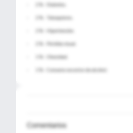
-
2 % - Diabetes.
-
2 % -
Tabaquismo
.
-
2 % -
Hipertensión
.
-
2 % -
Pérdida
visual.
-
1 % -
Obesidad
.
-
1 % -
Consumo
excesivo
de alcohol.
Comentarios