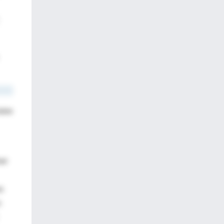
eúne
ner
s
.