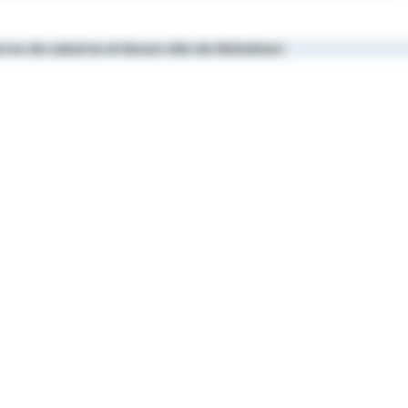
ores
de
salud
en
el
desarrollo
de Alzheimer: