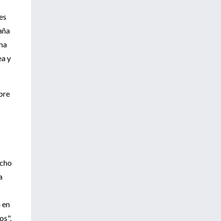
es
aña
una
ea y
bre
echo
a
 en
os",