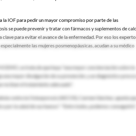
la IOF para pedir un mayor compromiso por parte de las
rosis se puede prevenir y tratar con fármacos y suplementos de calc
a clave para evitar el avance de la enfermedad. Por eso los experto
o, especialmente las mujeres posmenopáusicas, acudan a su médico
e FHOEMO, se trata de que haya "una mayor concienciación sobre la
ga una mayor divulgación de su prevención, y un diagnóstico preco
ue reciban el tratamiento adecuado".
spañola contra la Osteoporosis (AECOS), Carmen Sánchez, apunta q
o por la salud de sus huesos". "Entre todos, podemos conseguirlo"