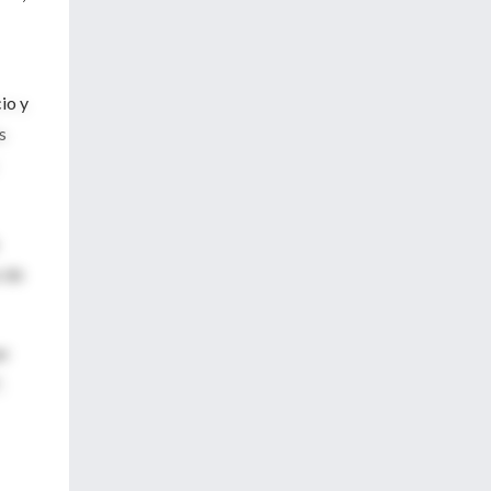
io y
s
z de
ue
,