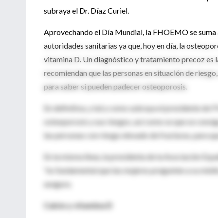
subraya el Dr. Díaz Curiel.
Aprovechando el Día Mundial, la FHOEMO se suma a 
autoridades sanitarias ya que, hoy en día, la osteopo
vitamina D. Un diagnóstico y tratamiento precoz es l
recomiendan que las personas en situación de riesg
para saber si pueden padecer osteoporosis.
En definitiva, y tal y como subraya el presidente d
osteoporosis y sus riesgos, así como se que se consi
las personas con riesgo elevado de fracturas, para q
En la misma línea, la presidenta de la Asociación E
"es fundamental que las mujeres pregunten a su médic
asegura.
Calcio y vitamina D