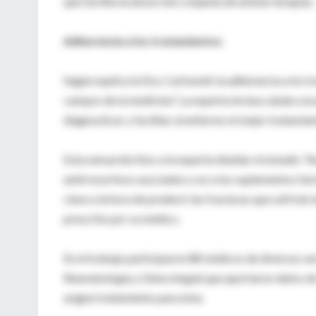
que facilita la absorción conjunta de ambas terapias.
Adherencia a los tratamientos
Según explica la Dra. Carbonell, la adherencia a lo
campos de la medicina". La experta incluso alude a 
diagnosticar y facilitar al enfermo el mejor tratamie
Esta sensación hizo a la experta diseñar el estudio 
antirresortivos asociados o no a los suplementos far
clave a la hora de predecir las fracturas que sufrirán
prescrito por su médico.
En el trabajo participaron 88 médicos de diversos s
Reumatología y Ginecología) que aportaron datos de 
asignó tratamiento para ésta.