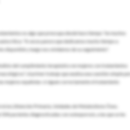
s tratamientos es algo que preocupa desde hace tiempo "en muchos
la autocrítica: "A veces parece que dedicamos mucho tiempo a
nto disponible y luego nos olvidamos de su seguimiento".
"Análisis del cumplimiento terapéutico en mujeres con tratamientos
macológicos", el primer trabajo que analiza una cuestión simple pe
 las mujeres españolas: si siguen correctamente el tratamiento
ervicios (Atención Primaria, Unidades de Metabolismo Óseo,
504 pacientes diagnosticadas con osteoporosis, a las que se les