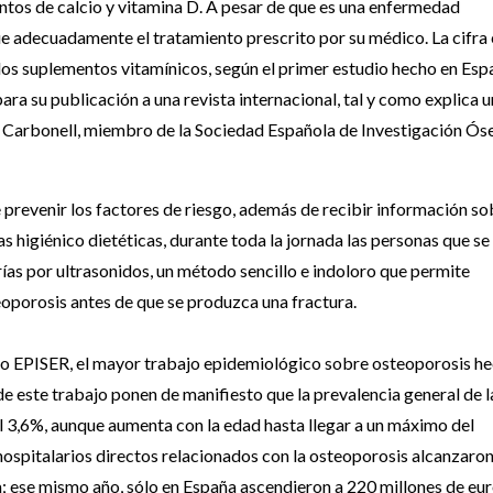
tos de calcio y vitamina D. A pesar de que es una enfermedad
gue adecuadamente el tratamiento prescrito por su médico. La cifra 
los suplementos vitamínicos, según el primer estudio hecho en Esp
ara su publicación a una revista internacional, tal y como explica 
ina Carbonell, miembro de la Sociedad Española de Investigación Ós
e prevenir los factores de riesgo, además de recibir información so
higiénico dietéticas, durante toda la jornada las personas que se
ías por ultrasonidos, un método sencillo e indoloro que permite
eoporosis antes de que se produzca una fractura.
dio EPISER, el mayor trabajo epidemiológico sobre osteoporosis h
de este trabajo ponen de manifiesto que la prevalencia general de l
l 3,6%, aunque aumenta con la edad hasta llegar a un máximo del
ospitalarios directos relacionados con la osteoporosis alcanzaron
; ese mismo año, sólo en España ascendieron a 220 millones de eur