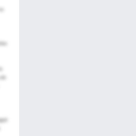
es
mina
la
 de
guir