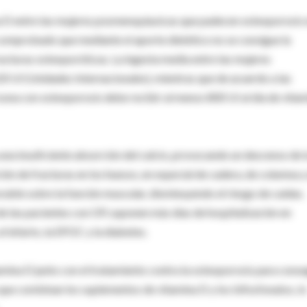
na D entre las mujeres posmenopáusicas que padecen osteoporosis 
 comprobado que mediante el aporte dietético no se consigue la
racturas osteoporóticas. La ingesta media entre las mujeres
0 UI (Unidades Internacionales), mientras que de acuerdo a las
na con osteoporosis debe recibir al menos 800 UI al día de vita
una insuficiente absorción del calcio, provocando un descenso de 
ón de fracturas en los huesos, en especial de cadera, de columna y
able sobre la función muscular, disminuyendo el riesgo de caídas.
de las pacientes con OP, suponen más días de hospitalización en
 infarto, la EPOC y la diabetes.
amina D junto con el tratamiento contra la osteoporosis para conse
ue combinan los suplementos de vitamina D y los bifosfonatos, lo