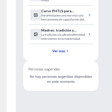
mixta.
Curso PHTLS para
IntraMed pone una vez más una
estudiantes de medicina
herramienta de capacitación del
más alto nivel. En esta oportunidad
te invitamos a participar en el
Madres: tradición y
curso PHTLS que se dictará los
La tradición y la ultramodernidad
modernidad
días 29 y 30 de octubre.
intervienen en la maternidad.
Ver más
Personas sugeridas
No hay personas sugeridas disponibles
en este momento