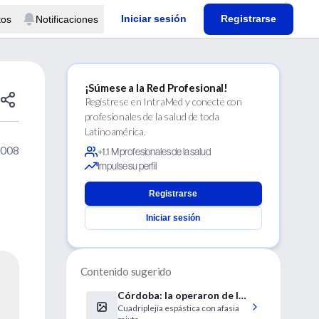
Iniciar sesión
Registrarse
tos
Notificaciones
¡Súmese a la Red Profesional!
Regístrese en IntraMed y conecte con
profesionales de la salud de toda
Latinoamérica.
2008
+1.1 M profesionales de la salud
Impulse su perfil
Registrarse
Iniciar sesión
Contenido sugerido
Córdoba: la operaron de la
Cuadriplejía espástica con afasia
nariz y quedó cuadripléjica