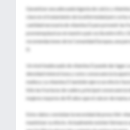
Garantizar una adecuada ingesta de calcio y vitami
clave en el tratamiento de la enfermedad pero se ha
cantidad necesaria de vitamina D para prevenir las f
posmenopáusicas en nuestro país oscila entre 60 y 12
recomendaciones de la Comunidad Europea, una perso
D.
Un nivel inadecuado de vitamina D puede dar lugar a 
densidad mineral ósea y como consecuencia la aparici
muñeca. La vitamina D también ejerce un efecto favor
Sólo las fracturas de cadera, principal consecuencia 
mujeres mayores de 45 años que el cáncer de mama, el
Estos datos constatan la necesidad de prescribir vit
maximizar su efecto. Actualmente existen fármacos q