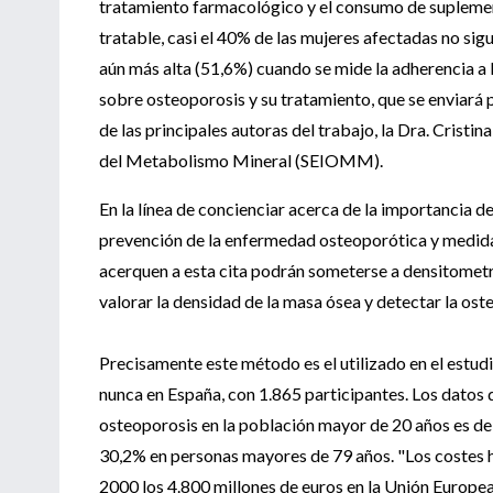
tratamiento farmacológico y el consumo de suplemen
tratable, casi el 40% de las mujeres afectadas no si
aún más alta (51,6%) cuando se mide la adherencia a 
sobre osteoporosis y su tratamiento, que se enviará p
de las principales autoras del trabajo, la Dra. Crist
del Metabolismo Mineral (SEIOMM).
En la línea de concienciar acerca de la importancia d
prevención de la enfermedad osteoporótica y medidas 
acerquen a esta cita podrán someterse a densitometr
valorar la densidad de la masa ósea y detectar la ost
Precisamente este método es el utilizado en el estu
nunca en España, con 1.865 participantes. Los datos 
osteoporosis en la población mayor de 20 años es de
30,2% en personas mayores de 79 años. "Los costes h
2000 los 4.800 millones de euros en la Unión Europea