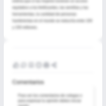
estima que si las mujeres tuvieran un acceso
equitativo a los fertilizantes, las semillas y las
herramientas, la cantidad de personas
hambrientas en el mundo se reduciría entre 100
y 150 millones.
Comentarios
Para ver los comentarios de colegas o
para expresar tu opinión debes iniciar
sesión