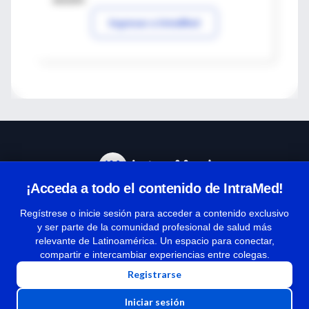
Ingresar a IntraMed
¡Acceda a todo el contenido de IntraMed!
Centro de Ayuda
Regístrese o inicie sesión para acceder a contenido exclusivo
y ser parte de la comunidad profesional de salud más
relevante de Latinoamérica. Un espacio para conectar,
Términos y condiciones
compartir e intercambiar experiencias entre colegas.
| Políticas de privacidad
Registrarse
| Todos los derechos reservados | Copyright 1997-2026
Iniciar sesión