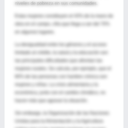
niveles de pobreza en sus comunidades.
Estas mujeres constituyen el 43% de la mano de
obra en el campo, cifra que llega a ser del 70%
en algunos lugares.
La desigualdad entre los géneros y el acceso
limitado al crédito, la salud y la educación son
las principales dificultades que afrontan las
mujeres rurales. Se calcula, por ejemplo, que el
60% de las personas con hambre crónica son
mujeres y niñas. La crisis alimentaria y la
económica, junto con el cambio climático, no
hacen más que agravar la situación.
Sin embargo, la Organización de las Naciones
Unidas para la Alimentación y la Agricultura