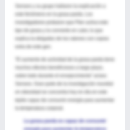
Serrano y su grupo hallaron la explicación a
este fenómeno en la grasa parda. Los
investigadores probaron que Pten activa este
tipo de grasa y la convierte en calor, lo que
explica la delgadez de los ratones con copias
extra de este gen.
“El aumento de actividad de la grasa parda tiene
muchos efectos beneficiosos a largo plazo,
sobre todo durante el envejecimiento” aclara
Serrano. Gran parte de la investigación mundial
en obesidad se concentra hoy en día en este
tejido capaz de consumir energía para aumentar
la temperatura corporal.
La grasa parda es capaz de consumir
energía para aumentar la temperatura