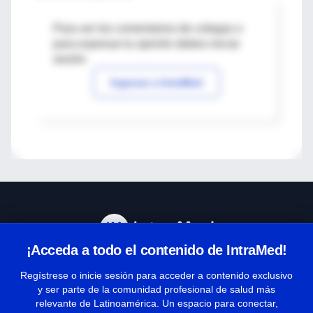
Para ver los comentarios de colegas o
para expresar tu opinión debes iniciar
sesión
Ingresar a IntraMed
¡Acceda a todo el contenido de IntraMed!
Centro de Ayuda
Regístrese o inicie sesión para acceder a contenido exclusivo
y ser parte de la comunidad profesional de salud más
relevante de Latinoamérica. Un espacio para conectar,
Términos y condiciones