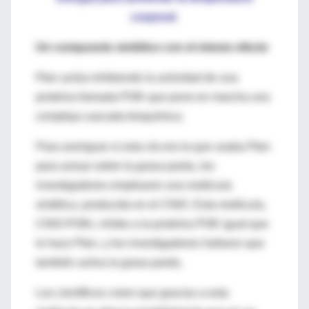
corporal.
Un compuesto sintético con el mismo efecto
Pten actúa inhibiendo la actividad de una
proteína llamada PI3K que pone en marcha una
compleja cascada bioquímica.
Para averiguar si esta vía era la que usaba Pten
para actuar sobre la grasa parda, los
investigadores emplearon una molécula
sintética, producida en el CNIO. Esta molécula,
CNIO-PI3Ki, inhibe a la proteína PI3K igual que
lo hace Pten, y los investigadores hallaron que
también activa la grasa parda.
Los científicos creen que gracias a esta