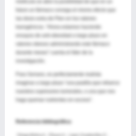
molécula se abre la posibilidad de que en un
futuro un fármaco consiga el mismo efecto que
las dosis extra de Pten en los ratones
transgénicos. “Ahora estamos haciendo
ensayos de anti-obesidad a largo plazo en
ratones obesos administrando este fármaco
durante meses” cuenta el líder de la
investigación.
Para Serrano, es perfectamente realista
imaginar a largo plazo “una pastilla que refuerce
nuestros supresores tumorales, o una que nos
haga quemar nutrientes en exceso”.
Referencia bibliográfica:
Ortega-Molina A.; Efeyan A.; Lopez-Guadamillas E.;