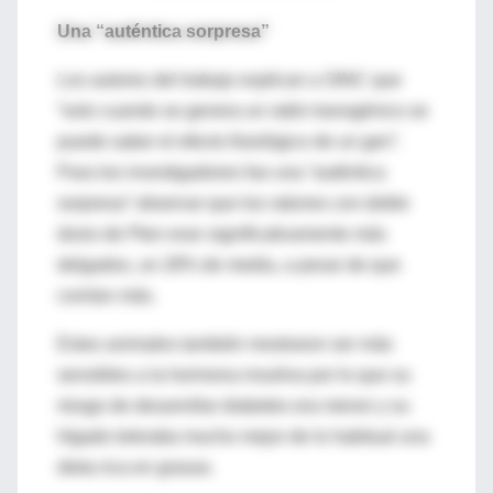
Una “auténtica sorpresa”
Los autores del trabajo explican a SINC que
“solo cuando se genera un ratón transgénico se
puede saber el efecto fisiológico de un gen”.
Para los investigadores fue una “auténtica
sorpresa” observar que los ratones con doble
dosis de Pten eran significativamente más
delgados, un 28% de media, a pesar de que
comían más.
Estos animales también mostraron ser más
sensibles a la hormona insulina por lo que su
riesgo de desarrollar diabetes era menor y su
hígado toleraba mucho mejor de lo habitual una
dieta rica en grasas.