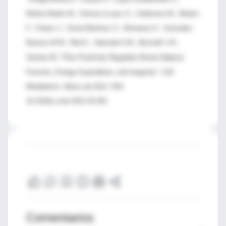
Muñoz-Martin M.; Gómez-Ló pez G.; Cañamero M.; Mulero
F.; Pastor J.; Sonia Martínez S.; Romanos E.; Gonzalez-
Barroso M.M.; Rial E.; Valverde A.M.; Bischoff J.R.;
Serrano M. “Pten Positively Regulates Brown Adipose
Function, Energy Expenditure, and longevity”. Cell
Metabolism. Marzo de 2012. DOI:
10.1016/j.cmet.2012.02.001
Comentarios