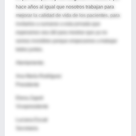
hace años al igual que nosotros trabajan para
mejorar la calidad de vida de los pacientes, para
invitarlos a sumarse a esta jornada que
esperamos sea útil para mostrar que ya no
somos invisibles porque empezamos a trabajar
todos juntos.
Atentamente;
Ana María Rodríguez
Presidente
Elena Zapoli
Vicepresidente
Luciana Escati
Secretaria