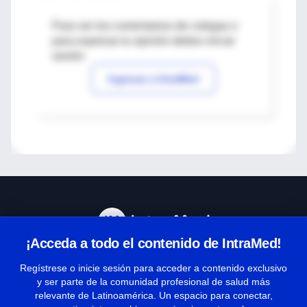
Para ver los comentarios de colegas o
para expresar tu opinión debes iniciar
sesión
Ingresar a IntraMed
¡Acceda a todo el contenido de IntraMed!
Centro de Ayuda
Regístrese o inicie sesión para acceder a contenido exclusivo
y ser parte de la comunidad profesional de salud más
relevante de Latinoamérica. Un espacio para conectar,
Términos y condiciones