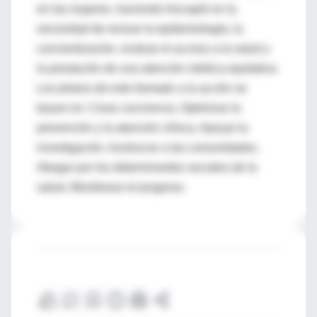
en las mujeres, haciendo hincapié en la
necesidad de revisar la epidemiología, la
concientización, evaluar el acceso a la salud y
la prestación de una atención médica equitativa.
Los pilares de este llamado a la acción se
basan en: Crear conciencia, Optimizar la
prevención y la atención clínica, Apoyar la
investigación, Involucrar a las comunidades,
Abogar por los determinantes sociales de la
salud, Monitorear el progreso.