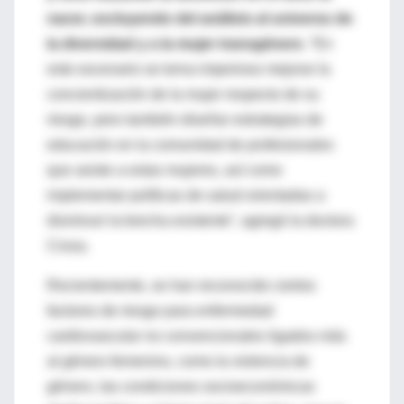
nacer, excluyendo del análisis al universo de
la diversidad y a la mujer transgénero
. “En
este escenario se torna imperioso mejorar la
concientización de la mujer respecto de su
riesgo, pero también diseñar estrategias de
educación en la comunidad de profesionales
que asiste a estas mujeres, así como
implementar políticas de salud orientadas a
disminuir la brecha existente”, agregó la doctora
Crosa.
Recientemente, se han reconocido ciertos
factores de riesgo para enfermedad
cardiovascular no convencionales ligados más
al género femenino, como la violencia de
género, las condiciones socioeconómicas