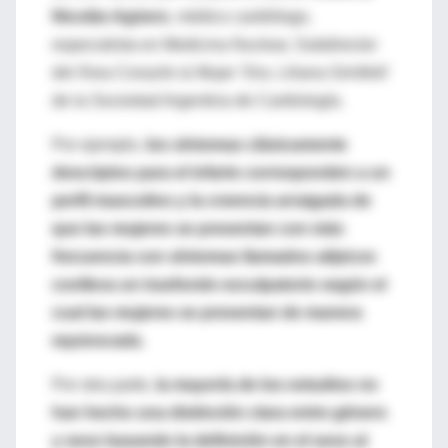
Nicolás Agüero
, médico cardiólogo,
especialista en Medicina Nuclear, Subdirector
del Área Corazón & Mujer ‘Dra. Liliana Grinfeld’
de la Sociedad Argentina de Cardiología.
Por ejemplo,
los síntomas clásicamente
descriptos para el infarto corresponden a un
perfil masculino y la creencia arraigada de
que las mujeres se presentan con más
frecuencia con síntomas llamados atípicos
conlleva un trasfondo exculpatorio según el
cual las mujeres se presentan de manera
equivocada
.
Por otra parte,
la mayoría de los estudios no
han hecho una distinción clara entre género
y sexo basando la definición en el sexo al