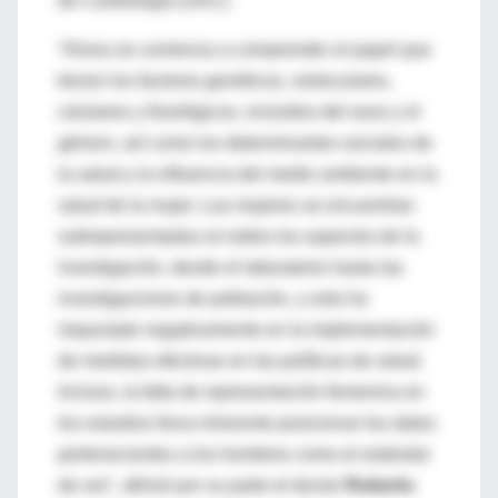
de Cardiología (SAC).
“Ahora se comienza a comprender el papel que
tienen los factores genéticos, moleculares,
celulares y fisiológicos, incluidos del sexo y el
género, así como los determinantes sociales de
la salud y la influencia del medio ambiente en la
salud de la mujer. Las mujeres se encuentran
subrepresentadas en todos los aspectos de la
investigación, desde el laboratorio hasta las
investigaciones de población, y esto ha
impactado negativamente en la implementación
de medidas efectivas en las políticas de salud.
Incluso, la falta de representación femenina en
los estudios lleva inherente posicionar los datos
pertenecientes a los hombres como el estándar
de oro”, afirmó por su parte el doctor
Roberto