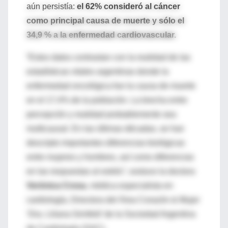
aún persistía:
el 62% consideró al cáncer
como principal causa de muerte y sólo el
34,9 % a la enfermedad cardiovascular.
“Estos datos contrastan con la realidad de las
estadísticas vitales argentinas donde la
enfermedad oncológica fue la causa de muerte
en el 17,4% de la población. La brecha entre
percepción y realidad probablemente sea
multicausal. En las últimas décadas, se han
descripto importantes diferencias biológicas
entre mujeres y hombres, así como diferencias
en las respuestas al estrés”, sostuvo la doctora
Verónica Crosa
, médica especialista en
cardiología, Directora del Área Corazón & Mujer
‘Dra. Liliana Grinfeld’ de la Sociedad Argentina