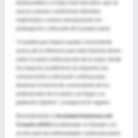
desfavorables y el bajo nivel educativo, que se
asocia a peores condiciones laborales,
maternidad y crianza monoparental con
postergación y descuido de la propia salud.
“A medida que mejore nuestro conocimiento
acerca de la influencia que estos factores tienen
sobre la salud cardiovascular de la mujer, desde
los espacios académicos se requerirá una
comunicación y educación continua para
disminuir la brecha de conocimiento de los
profesionales de la salud y así llegar a la
población objetivo”, consignó el Dr. Agüero.
Recientemente la
Sociedad Americana del
Corazón (AHA)
ha delineado un llamado a la
acción para las enfermedades cardiovasculares