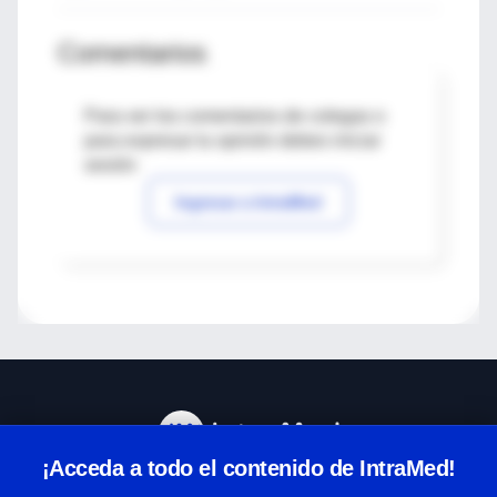
Comentarios
Para ver los comentarios de colegas o
para expresar tu opinión debes iniciar
sesión
Ingresar a IntraMed
¡Acceda a todo el contenido de IntraMed!
Centro de Ayuda