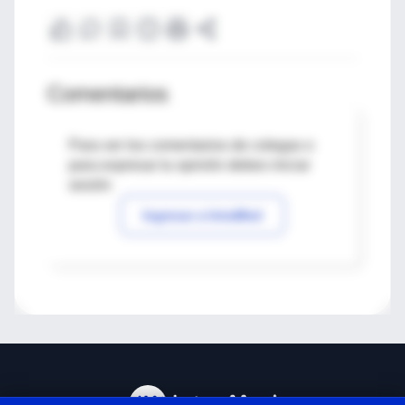
Comentarios
Para ver los comentarios de colegas o
para expresar tu opinión debes iniciar
sesión
Ingresar a IntraMed