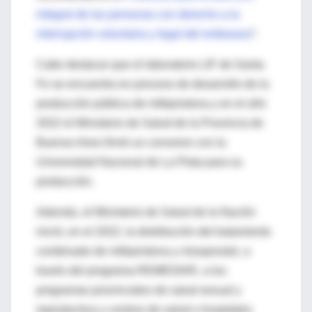
integral de las personas con derecho a la
interrupción voluntaria y legal del embarazo
”.
Cabe destacar que el laboratorio LIF de Santa
Fe se encuentra en proceso de desarrollo de la
producción pública de mifepristona y en el año
2022 el Ministerio de Salud de la Provincia de
Buenos Aires firmó un convenio con la
Universidad Nacional de La Plata para su
producción.
Además, el Ministerio de Salud de la Nación
inició, en el 2022, la distribución del tratamiento
combinado de mifepristona y misoprostol, a
través del programa REMEDIAR, a los
programas provinciales de salud sexual y
reproductiva y centros de salud y hospitales