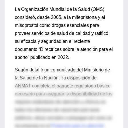
La Organización Mundial de la Salud (OMS)
consideró, desde 2005, a la mifepristona y al
misoprostol como drogas esenciales para
proveer servicios de salud de calidad y ratificó
su eficacia y seguridad en el reciente
documento “Directrices sobre la atención para el
aborto” publicado en 2022.
Según detalló un comunicado del Ministerio de
la Salud de la Nación, “la disposición de
ANMAT completa el paquete regulatorio básico
necesario para asegurar la disponibilidad de los
mejores estándares de atención y clínicos en
todos los efectores de salud del país tanto
públicos, obras sociales o prepagas tal como se
recomienda en el
Protocolo para la atención