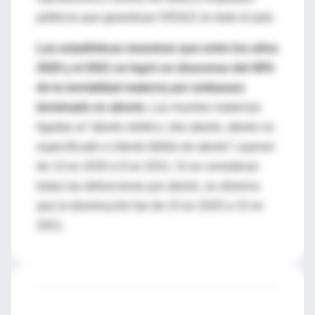
públicos que garantizan IVE/ILE en todo el país.
Las estadísticas muestran que entre los años
2020 y el 2021 se logró un descenso del 40%
de la mortalidad materna por embarazo
terminado en aborto.
Las muertes maternas
ligadas al “aborto médico, otro aborto, aborto no
especificado e intento fallido de aborto” cayeron
de 13 en 2020 a 9 en 2021. Si se consideran
todas las defunciones por aborto, se observa
que la disminución fue de 23 en 2020 a 15 en
2021.