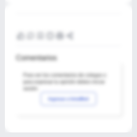
Comentarios
Para ver los comentarios de colegas o
para expresar tu opinión debes iniciar
sesión
Ingresar a IntraMed