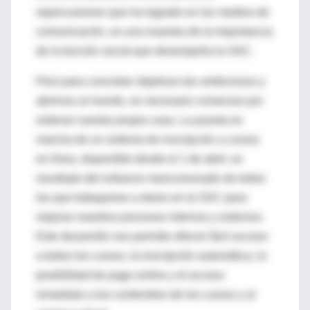
repercusiones que ha logrado en los medios de
comunicación, es una muestra de la importancia
de la función social que desempeña la SAC.
Pero para concretar objetivos tan ambiciosos y
abrirnos al mundo, es necesario comenzar por
ordenar nuestra propia casa. La puesta en
marcha de un sistema de inscripción a cursos
en línea, disponible desde el 1 de abril, es
resultado del esfuerzo mancomunado de todos
los que trabajamos a diario en la SAC para
mejorar nuestros procesos internos y externos.
Este desarrollo nos permite ofrecer fácil acceso
a todos los cursos, la inscripción automática, la
posibilidad de pago online y el acceso
inmediato a los contenidos de los cursos y al