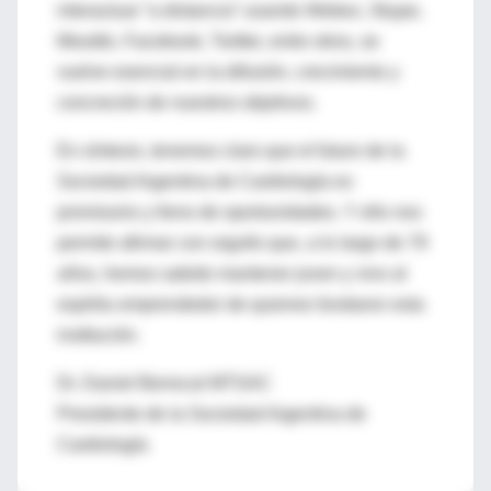
interactuar “a distancia” usando Webex, Skype,
Moodle, Facebook, Twitter, entre otros, se
vuelve esencial en la difusión, crecimiento y
concreción de nuestros objetivos.
En síntesis, tenemos claro que el futuro de la
Sociedad Argentina de Cardiología es
promisorio y lleno de oportunidades. Y ello nos
permite afirmar con orgullo que, a lo largo de 79
años, hemos sabido mantener joven y vivo al
espíritu emprendedor de quienes fundaron esta
institución.
Dr. Daniel Berrocal MTSAC
Presidente de la Sociedad Argentina de
Cardiología