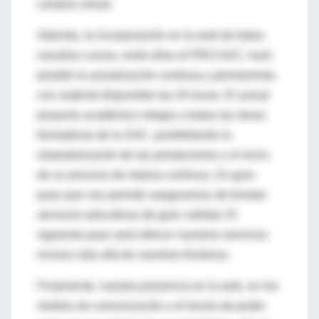
campus virtual.
Además, la incorporación en la web de todos
nuestros cursos, entre ellos el PRO-SAC, hará
posible la actualización continua y permanente,
con material disponible las 24 horas. El actual
proyecto académico integra a todas las áreas
formadoras de la SAC, posibilitando la
estandarización de las prestaciones y el inicio
de un proceso de mejora continua. Un gran
paso que nos permite asegurarnos de brindar
servicios educativos de gran calidad. El
siguiente paso será ofrecer nuestros servicios
incluso más allá de nuestras fronteras.
Finalmente, nuestra presencia en la web, en los
medios de comunicación y el hecho de poder