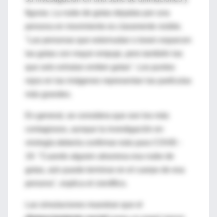
figuras. La nube de gotas dejadas por una
persona en movimiento es claramente visible.
"Las personas que estornudan o tosen esparcen
las gotas con mayor empuje, pero también las
que solo exhalan emiten gotas". Los puntos
rojos en las imágenes representan las partículas
más grandes.
En general, se considera que son los más
contagiosos, aunque la investigación en
virología debería confirmar esto para COVID -
19. "Cuando alguien atraviesa esa nube de
gotas, aún puede terminar en el cuerpo de esa
persona", explica el científico.
Las simulaciones muestran que el