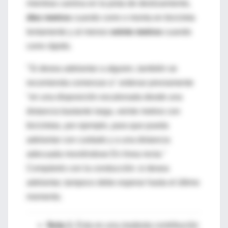
mientras camina en la pista de deslizamiento,
diez metros
cuando corre o monta en bicicleta
lentamente y al menos
veinte metros
cuando
corre rápido.
"Si desea adelantar a alguien, también se
recomienda comenzar a" ordenar previamente
"en una disposición escalonada desde una
distancia bastante larga, veinte metros con
bicicletas, por ejemplo, para que pueda
adelantar con cuidado y a una distancia
adecuada moviéndose En linea recta."
Compárelo con la conducción: si desea
adelantar, tampoco debe esperar hasta el último
momento.
Nota 1:
Esta es una modesta contribución