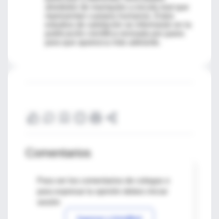
alrededor de maniquíes a escala real que
representan cuerpos humanos. Estos
estudios de validación se informarán en la
publicación científica revisada por pares
para que aparezca más adelante.
Comentarios
Para ver los comentarios de colegas o
para expresar tu opinión debes iniciar
sesión
Ingresar a IntraMed