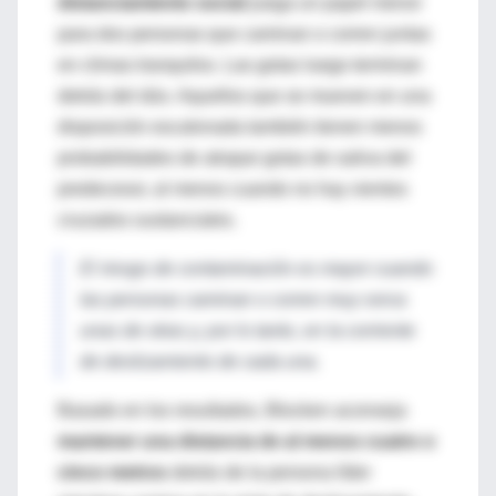
distanciamiento social
juega un papel menor
para dos personas que caminan o corren juntas
en climas tranquilos. Las gotas luego terminan
detrás del dúo. Aquellos que se mueven en una
disposición escalonada también tienen menos
probabilidades de atrapar gotas de saliva del
predecesor, al menos cuando no hay vientos
cruzados sustanciales.
El riesgo de contaminación es mayor cuando
las personas caminan o corren muy cerca
unas de otras y, por lo tanto, en la corriente
de deslizamiento de cada una.
Basado en los resultados, Blocken aconseja
mantener una distancia de al menos cuatro o
cinco metros
detrás de la persona líder