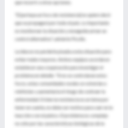
que recurrir a otras opciones.
"[Que haya un foco de resistencia] no quiere decir
que se propagará por todo el país. Lo importante
es monitorear la situación y enseguida armar un
control alternativo", advierte Picollo.
La idea es no perderle pisada a esta situación para
evitar males mayores. Ambos equipos acordaron
establecer una cooperación para investigar el
problema en detalle. "Si no se controlaran estos
focos, estas comunidades rurales se volverían a
reinfestar y aumentaría el riesgo de contraer la
enfermedad. Si bien la resistencia es un tema por
tener en cuenta, no debe ser motivo para caer en la
inacción o en el pánico. El problema es complejo
no sólo por las características biológicas de la