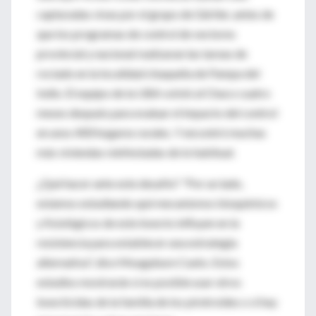
capturadas vivas por el grupo de Gürtler, antes de
que los programas de control de vectores
provincial y nacional realizaran las tareas de
rociado en la localidad chaqueña de Pampa del
Indio. El equipo de la UBA volvió al Chaco cuatro
meses después para evaluar el impacto del control
en unos 400 hogares rurales. Y encontró muchas
más viviendas reinfestadas de lo habitual.
¿Qué hacer ante este desafío? "Por un lado,
estamos estudiando qué mecanismos bioquímicos
y fisiológicos de este insecto influyen en la
resistencia para establecer una estrategia
alternativa", dice Mougabure Cueto. Estos
estudios mostrarán si es posible usar otros
insecticidas de la familia de los piretroides o si hay