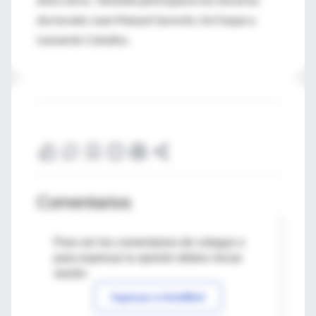
doctorales Juan Manuel Gurevitz, Sol Gaspe y
Leonardo Ceballos.
Comentarios
Para ver los comentarios de colegas o
para expresar tu opinión debes iniciar
sesión
Ingresar a IntraMed