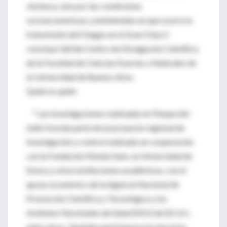
vinchuca, sino por las condiciones
socioeconómicas y ambientales en que ocurre la
transmisión del Chagas en el Gran Chaco",
concluye Gürtler.Centro de Divulgación Científica
de la Facultad de Ciencias Exactas y Naturales de
la Universidad de Buenos Aires
Quién es quién
* Las investigaciones realizadas en Pampa del
Indio forman parte de un proyecto regional de
investigación y control realizado en cooperación
con la Fundación Mundo Sano, la Universidad de
Emory y otras instituciones académicas, con el
apoyo económico de la Agencia Nacional de
Promoción Científica y Tecnológica y los
Institutos Nacionales de Salud (NIH) de EE.UU.,
entre otros. También participaron los becarios