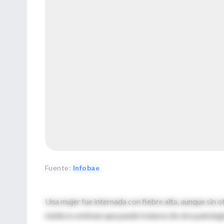
Fuente
:
Infobae
Una mujer fue internada con fiebre alta, aunque sin o
médicos estiman que puede tratarse de otra patología,