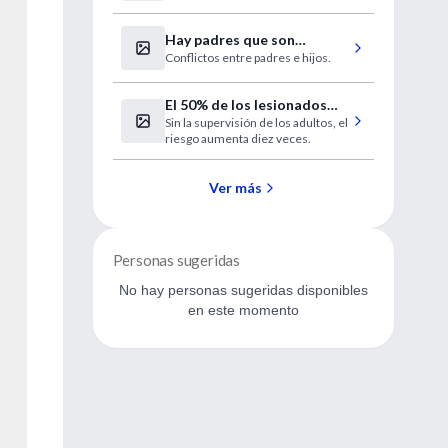
Hay padres que son
Conflictos entre padres e hijos.
"tóxicos" para sus hijos
El 50% de los lesionados
Sin la supervisión de los adultos, el
por pirotecnia son chicos
riesgo aumenta diez veces.
Ver más
Personas sugeridas
No hay personas sugeridas disponibles
en este momento