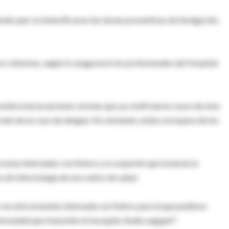
onde ayer se intensificaron las tareas preventivas de fumigación,
ros síntomas, según lo aseguraron los profesionales del Hospital
frontera hacia naciones vecinas que ya confirmaron casos de esta
rate de un caso de dengue. No obstante, están a la espera de los
sonas internadas con fiebre y se sospechó que tuvieran la
 de Infectología de ese centro de salud.
r en este momento internada con fiebre, para la que pedimos
nfermedad que transmite el mosquito Aedes aegypti".