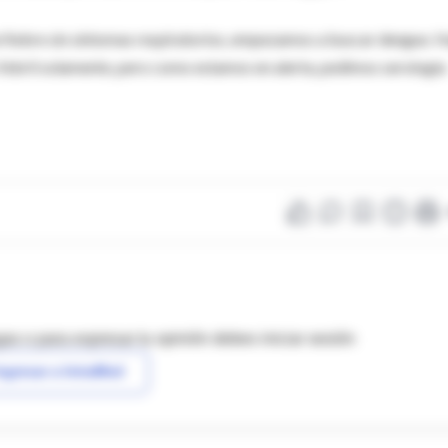
 fiebre sin síntomas respiratorios, empezamos a buscar dengue. 
febril solamente, pero como estamos en alerta, pedimos serología
as o para expresar tu opinión debes iniciar sesión
ngresar a IntraMed