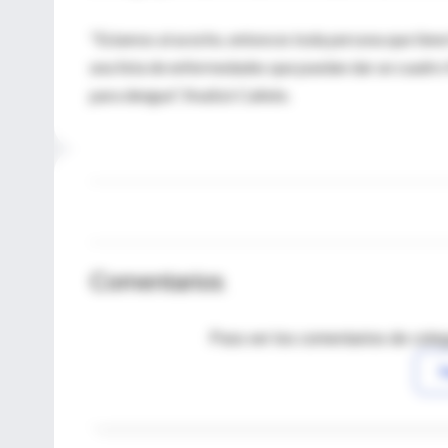
"Estamos al acecho, entonces toda persona que tiene
una lista de enfermedades que puedan dar un cuadro 
para dengue", finalizó Cañete.
Comentarios
Para ver los comentarios de coleg
I