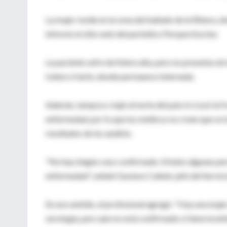
La mujer reside en la zona del bañado de la Ribera, d
informó el sitio web del periódico Perspectiva Sur.
La paciente sufre de fiebre alta, pero no presenta ot
Isidoro Iriarte, donde permanece internada.
Además, tampoco viajó al norte del país ni cruzó la 
enfermedad, por lo que los médicos no creen que se t
resultados de los análisis.
"No hay ningún caso confirmado. Sí hubo algunas per
enfermedad", señaló Gustavo Cañete, jefe del Servicio
En ese sentido, el profesional agregó: "Hay una muje
serología, pero aún no está confirmado si tiene la e