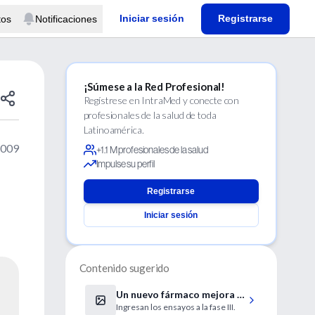
Iniciar sesión
Registrarse
tos
Notificaciones
¡Súmese a la Red Profesional!
Regístrese en IntraMed y conecte con
profesionales de la salud de toda
Latinoamérica.
2009
+1.1 M profesionales de la salud
Impulse su perfil
Registrarse
Iniciar sesión
Contenido sugerido
Un nuevo fármaco mejora la
Ingresan los ensayos a la fase III.
eficacia del Osteltamivir