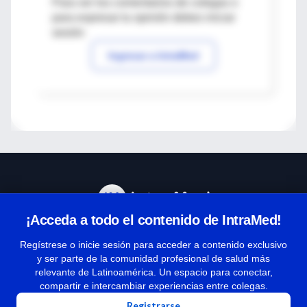
Para ver los comentarios de colegas o
para expresar tu opinión debes iniciar
sesión
Ingresar a IntraMed
¡Acceda a todo el contenido de IntraMed!
Centro de Ayuda
Regístrese o inicie sesión para acceder a contenido exclusivo
y ser parte de la comunidad profesional de salud más
relevante de Latinoamérica. Un espacio para conectar,
Términos y condiciones
compartir e intercambiar experiencias entre colegas.
| Políticas de privacidad
Registrarse