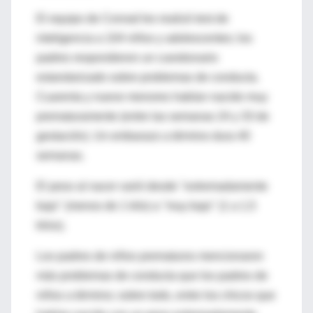
El equipo de Conrad les realizó test de
inteligencia a 104 niños y adolescentes; los
padres respondieron un cuestionario
estandarizado sobre problemas de conducta.
Cuarenta y nueve menores habían nacido muy
prematuramente (entre las semanas 24 y 33 de
gestación). Un embarazo a término dura 40
semanas.
El peso al nacer varió desde "extremadamente
bajo" (menos de 1 kilo) a "muy bajo" (1 a 1,5
kilos).
Los padres de niños prematuros mencionaron
más problemas de conducta que los padres de
niños a término; sobre todo, entre los chicos que