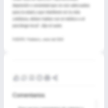
depresión o ansiedad que no son adecuadas
para la edad y que interfieren en la vida
cotidiana, deben hablar con el médico o el
psicólogo local", dijo el autor.
FUENTE: Pediatrics, enero del 2010
Comentarios