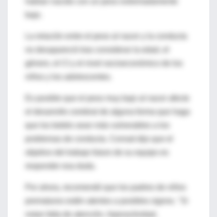
habían nacido con un peso extremadamente
bajo.
La relación entre el peso al nacer y la conducta
no desapareció tras considerar la edad, el
género, el CI y el nivel socioeconómico de los
niños y los adolescentes.
Es posible que el peso muy bajo al nacer afecte
el desarrollo cerebral de alguna forma que haga
que los bebés sean más vulnerables a los
problemas de conducta. Conrad dijo que el
objetivo del trabajo futuro de su equipo es
responder esa duda.
Por ahora, recomendó que los padres de niños
prematuros estén atentos a posibles signos. "Si
notan falta de atención, hiperactividad,