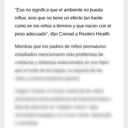
"Eso no significa que el ambiente no pueda
influir, sino que no tiene un efecto tan fuerte
como en los niños a término y que nacen con el
peso adecuado", dijo Conrad a Reuters Health.
Mientras que los padres de niños prematuros
estudiados mencionaron más problemas de
conducta y síntomas emocionales en sus hijos
que el resto de los papás, la mayoría de los
niños no tenía trastornos graves.
Según Conrad, el 18 por ciento de los niños
prematuros tenía problemas de hiperactividad y
falta de atención en "estadio clínico" (que
necesitaba terapia) y el 14 por ciento, depresión
o ansiedad.