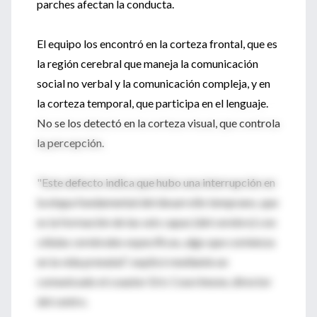
parches afectan la conducta.
El equipo los encontró en la corteza frontal, que es
la región cerebral que maneja la comunicación
social no verbal y la comunicación compleja, y en
la corteza temporal, que participa en el lenguaje.
No se los detectó en la corteza visual, que controla
la percepción.
"Este defecto indica que hubo una interrupción en
la etapa fundamental del desarrollo temprano, que
es la formación de las seis capas (del cerebro) con
células cerebrales específicas, algo que comienza
en la vida prenatal", explicó mediante un
comunicado el coautor Eric Courchesne, director
del centro.