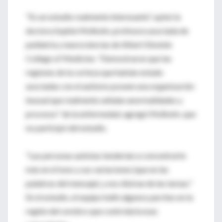
"Es un estudio realmente interesante", opinó la
doctora Sophie Molholm, profesora asociada de
pediatría y neurociencias de Albert Einstein
College of Medicine. "Demostraron que las
regiones de la corteza que habían estado
asociadas con el autismo poseen una organización
inusual que realmente señalan anormalidades y
procesos" de la enfermedad, agregó Molholm, que
no participó del estudio.
"Las personas autistas tenderían a concentrarte
más en el tono y sus variaciones (que en las
palabras del mensaje), y eso distrae de las tareas."
En el estudio, el equipo halló algunos parches en la
región del cerebro que controlaría esas