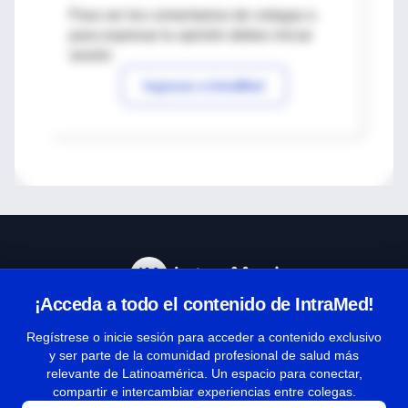
Para ver los comentarios de colegas o
para expresar tu opinión debes iniciar
sesión
Ingresar a IntraMed
¡Acceda a todo el contenido de IntraMed!
Centro de Ayuda
Regístrese o inicie sesión para acceder a contenido exclusivo
y ser parte de la comunidad profesional de salud más
relevante de Latinoamérica. Un espacio para conectar,
Términos y condiciones
compartir e intercambiar experiencias entre colegas.
| Políticas de privacidad