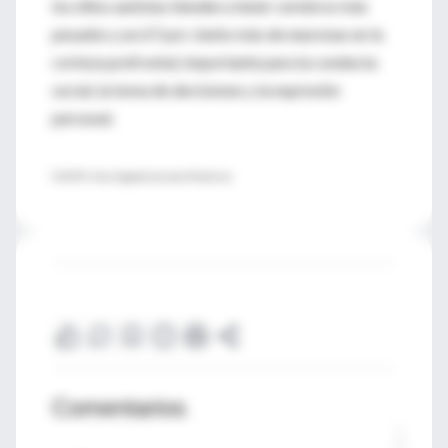
los niños autistas tienden a tener cerebros más
pesados y un 67 por ciento más de neuronas en la
corteza prefrontal, importante para la conducta
social, la toma de decisiones y la expresión
personal.
FUENTE: New England Journal of Medicine
Comentarios