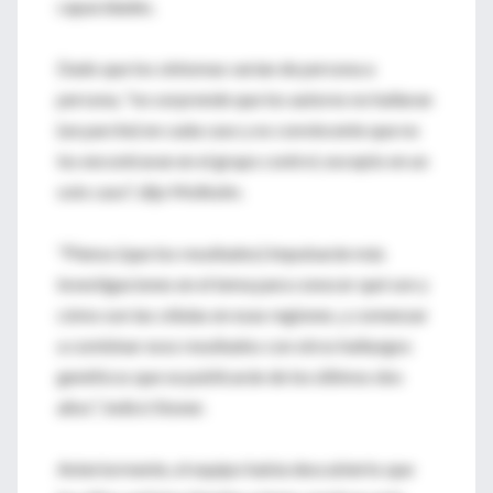
capacidades.
Dado que los síntomas varían de persona a
persona, "no sorprende que los autores no hallaran
(un parche) en cada caso y es convincente que no
los encontraran en el grupo control, excepto en un
solo caso", dijo Molholm.
"Pienso (que los resultados) impulsarán más
investigaciones en el tema para conocer qué son y
cómo son las células en esas regiones, y comenzar
a combinar esos resultados con otros hallazgos
genéticos que se publicarán de los últimos dos
años", indicó Stoner.
Anteriormente, el equipo había descubierto que