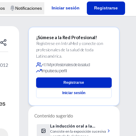
Iniciar sesión
Registrarse
tos
Notificaciones
¡Súmese a la Red Profesional!
Regístrese en IntraMed y conecte con
profesionales de la salud de toda
Latinoamérica.
2012
+1.1 M profesionales de la salud
Impulse su perfil
Registrarse
Iniciar sesión
des
Contenido sugerido
La inducción oral a la
Consiste en la exposición sucesiva
tolerancia de alimentos