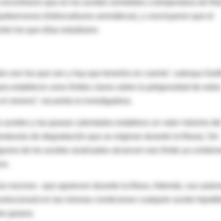
encontraron que en los aceites sometidos a temperatura de frit
lquibencenos (hidrocarburos aromáticos), y concluyeron que el
tre los que ellas estudiaron.
tos son los que son y hay que tenerlos en cuenta”, subraya Guill
a establecer unos límites claros sobre la peligrosidad de esto
l veneno”, recuerda la investigadora.
s aceites y las grasas calentados establece un valor máximo de
ductos de degradación que se originan durante la fritura). Sin
unos de los aceites analizados alcancen ese límite ya contien
os.
 los nocivos– que aparecen durante la fritura. Además, sus autor
olucionará en las mismas condiciones cualquier aceite hipotét
os grasos.