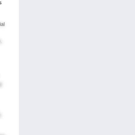
s
ial
,
d
,