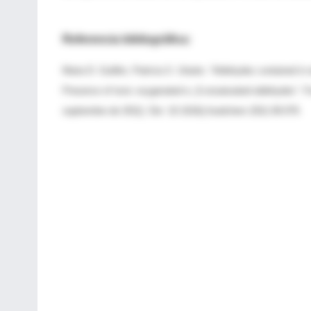
Referencia bibliográfica:
Maria D. Guillén, Patricia S. Uriarte. “Aldehydes contained in e
Presence of toxic oxygenated α, β unsaturated aldehydes”. Fo
septiembre de 2011). Doi: 10.1016/j.foodchem.2011.09.079.