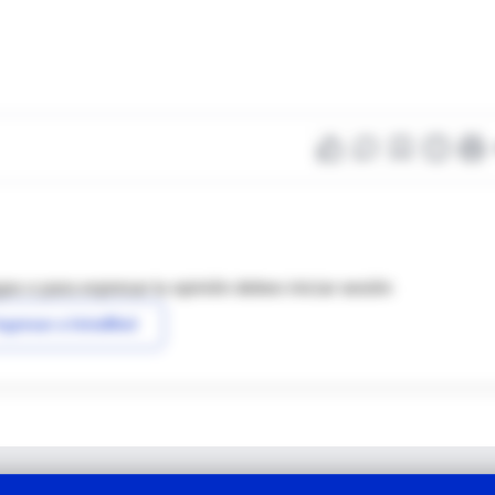
as o para expresar tu opinión debes iniciar sesión
ngresar a IntraMed