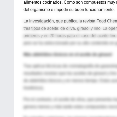
alimentos cocinados. Como son compuestos muy r
del organismo e impedir su buen funcionamiento.
La investigación, que publica la revista Food Chemi
tres tipos de aceite: de oliva, girasol y lino. La op
primeros y en 20 horas para el caso del aceite lin
pero se ha seleccionado por su alto contenido en
Más aldehídos tóxicos en el aceite de girasol
Tras aplicar técnicas de cromatografía de gases/e
resultados revelan que los aceites de girasol y l
de aldehídos tóxicos y en menos tiempo. Estos acei
linolénico).
Por el contrario, el aceite de oliva, que presenta
genera menos y más tarde estos compuestos noci