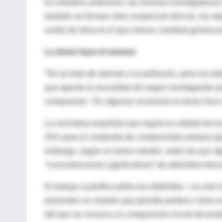
En estudios anteriores, las mismas investigadoras 
también se forman otras sustancias tóxicas, los a
aceite de oliva es el que menos cantidad genera en
La dosis hace el veneno
“No se trata de alarmar a la población, pero los da
que apunta la necesidad de seguir investigando par
compuestos. “En algunas ocasiones la dosis hace e
La normativa española que regula la calidad de lo
25% para el contenido de componentes polares (pro
embargo, según el nuevo estudio, antes de que alg
“concentraciones significativas” de aldehídos tóxic
El trabajo cuantifica todos los aldehídos –no solo
presentan un modelo que permite predecir cómo ev
del que se conozca su composición inicial de ácid