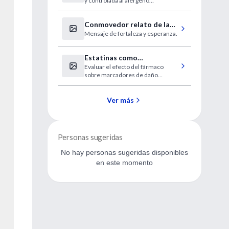
y controlada al alérgeno
sensibilizante.
Conmovedor relato de la
Mensaje de fortaleza y esperanza.
médica chaqueña que le
ganó a la muerte
Estatinas como
Evaluar el efecto del fármaco
neuroprotectores
sobre marcadores de daño
neuronal.
Ver más
Personas sugeridas
No hay personas sugeridas disponibles
en este momento