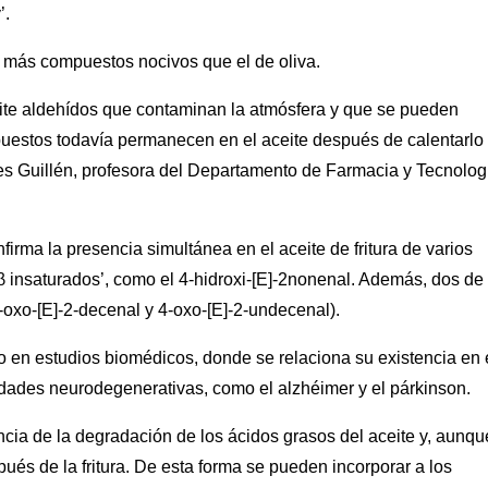
’.
ra más compuestos nocivos que el de oliva.
emite aldehídos que contaminan la atmósfera y que se pueden
mpuestos todavía permanecen en el aceite después de calentarlo
es Guillén, profesora del Departamento de Farmacia y Tecnolog
irma la presencia simultánea en el aceite de fritura de varios
 β insaturados’, como el 4-hidroxi-[E]-2nonenal. Además, dos de
-oxo-[E]-2-decenal y 4-oxo-[E]-2-undecenal).
o en estudios biomédicos, donde se relaciona su existencia en 
dades neurodegenerativas, como el alzhéimer y el párkinson.
ia de la degradación de los ácidos grasos del aceite y, aunqu
ués de la fritura. De esta forma se pueden incorporar a los