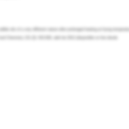
dible oils of a very different nature after prolonged heating at frying temperat
od Chemistry 131 (3): 915-926, abril de 2012 (disponible on line desde