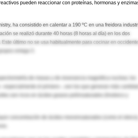
eactivos pueden reaccionar con proteínas, hormonas y enzima
stry, ha consistido en calentar a 190 ºC en una freidora industr
eración se realizó durante 40 horas (8 horas al día) en los dos
o. Este último no se usa habitualmente para cocinar en occidente
 grupos omega 3.
spectrometría de masas y de resonancia magnética nuclear, los
ino –especialmente el primero–, son los que generan más cantida
tes son ricos en ácidos grasos poliinsaturados (linoleico y
 mayor concentración de ácidos monoinsaturados (como el oleico)
vos.