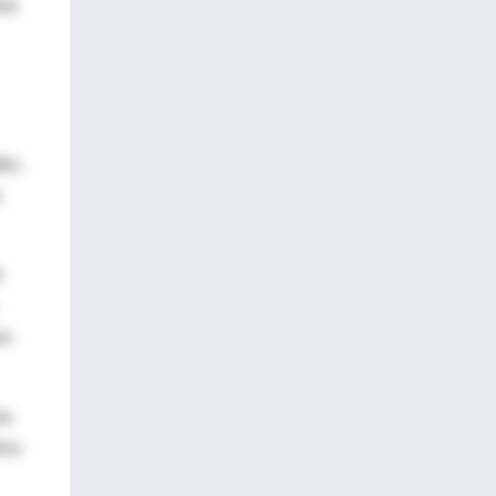
ura
én,
s
l
en
as
ico