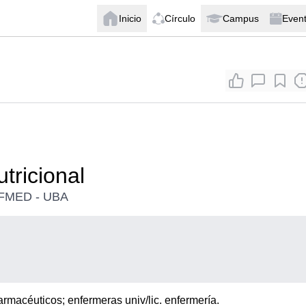
Inicio
Círculo
Campus
Even
tricional
s FMED - UBA
 farmacéuticos; enfermeras univ/lic. enfermería.