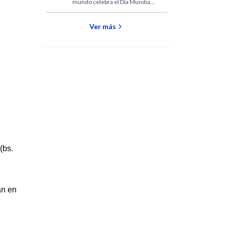
mundo celebra el Día Mundial
de la Salud. Ese día, en todos
los rincones del planeta,
cientos de eventos
Ver más
conmemoran la importancia
de la salud para una vida
productiva y feliz.
(bs.
an en