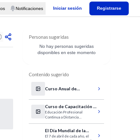
Iniciar sesión
Registrarse
tos
Notificaciones
Personas sugeridas
No hay personas sugeridas
disponibles en este momento
Contenido sugerido
Curso Anual de
Actualización en
Medicina Interna
Curso de Capacitación y
Educación Profesional
Formación en Diabetes y
Continua a Distancia
Nutrición
(EPOCRAD)
El Día Mundial de la
El 7 de abril de cada año, el
Salud