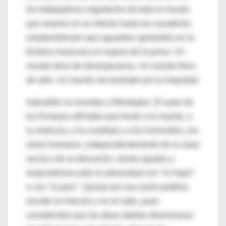
los trabajadores migratorios de todo el mundo
que mueren en su intento hasta los cazadores
estadunidenses que aguardan apostados en la
frontera mexicana en espera de la presa. Un
mundo lleno de desesperanza. Un mundo lleno
de odio. Un mundo secuestrado por la iniquidad.
Imposible no recordar a Montaigne. El autor de
los Ensayos afirmaba que frente a la muerte, a
la violencia, a la crueldad y a los homicidios, los
seres humanos, independientemente de la clase
social y de la educación, somos iguales y
respondemos ante la adversidad con "lo mejor"
o con "lo peor". Quizás por esa razón prefería
escribir en francés y no en latín, pues
consideraba que las ideas debían diseminarse