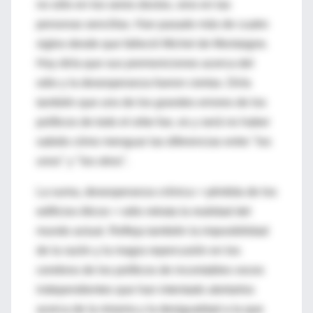
no sólo en los seres doctos, sino en las
personas sencillas. Han pasado más de cuatro
siglos desde que falleció Michel de Montaigne.
Hoy diría que sus premoniciones acerca del
odio y la desesperanza fueron ciertas. Diría
también que uno de los grandes errores de los
políticos de todo el orbe fue, es y será no haber
sabido cómo menguar las diferencias entre "los
unos" y "los otros".
La suma, desesperanza crónica + pérdida de los
edificios éticos = odio retrata la realidad del
mundo actual. Refleja también la imposibilidad
de la razón y la magra repercusión en los
cerebros de los políticos de incontables voces
independientes que han intentado alertarlos
acerca de la miseria y la desigualdad a la que