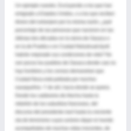
Un ejemplo nuestro. Excluyendo a los que han
emigrado a Estados Unidos, o a los que reciben
dinero del extranjero por la misma razón, ¿qué
porcentaje de las personas que nacieron en las
últimas tres décadas en la sierra de Oaxaca o
en la de Puebla o en Ciudad Netzahualcóyotl
habrán mejorado sus condiciones de vida? No
son pocos los pueblos de Oaxaca donde casi no
hay hombres y los censos demuestran que
Ciudad Neza está poblada por muchos
oaxaqueños. Y de ahí, hacia donde se quiera.
Desde los cadáveres de Atocha hasta la
rebelión de los suburbios franceses, del
discurso del presidente iraní hasta la creciente
ola de terrorismo cuyos actores dejan el mundo
acompañados de muchas vidas inocentes, de