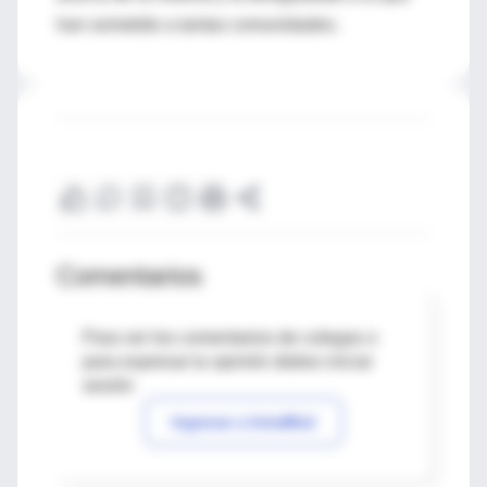
han sometido a tantas comunidades.
Comentarios
Para ver los comentarios de colegas o
para expresar tu opinión debes iniciar
sesión
Ingresar a IntraMed