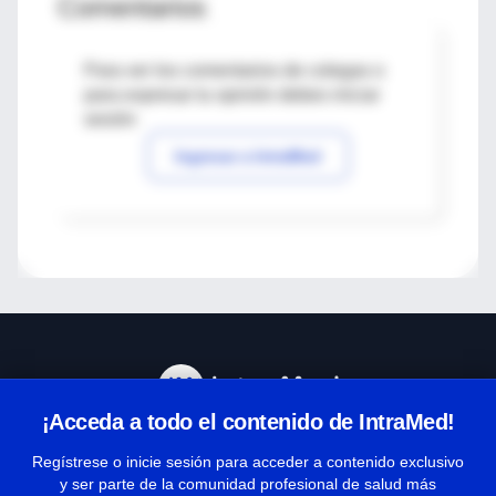
Comentarios
Para ver los comentarios de colegas o
para expresar tu opinión debes iniciar
sesión
Ingresar a IntraMed
¡Acceda a todo el contenido de IntraMed!
Centro de Ayuda
Regístrese o inicie sesión para acceder a contenido exclusivo
y ser parte de la comunidad profesional de salud más