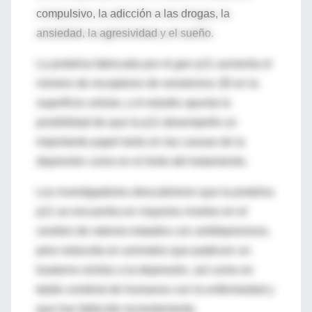
compulsivo, la adicción a las drogas, la
ansiedad, la agresividad y el sueño.
La proteína fabricada por el gen p11 aumenta el
número de receptores de serotonina 1B en la
superficie celular, y el estudio apunta la
posibilidad de que la p11 desempeñe un
importante papel tanto en las causas de la
depresión como en el éxito del tratamiento.
Los investigadores descubrieron que la proteína
p11 se encuentra en mayores niveles en el
cerebro de ratones tratados con antidepresivos,
pero reducida en animales que padecen un
trastorno similar a la depresión, así como en
tejido cerebral de humanos con la enfermedad y
que han fallecido recientemente.