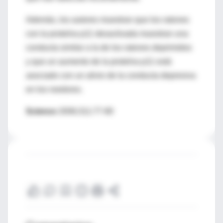
Además, los autores muestran que los ratones
con la proteína p11 desactivada muestran una
conducta similar a la de los ratones deprimidos
y que un aumento de la proteína p11 está
asociado con un alivio de la conducta depresiva
en los roedores.
Science
2006;311:77-80