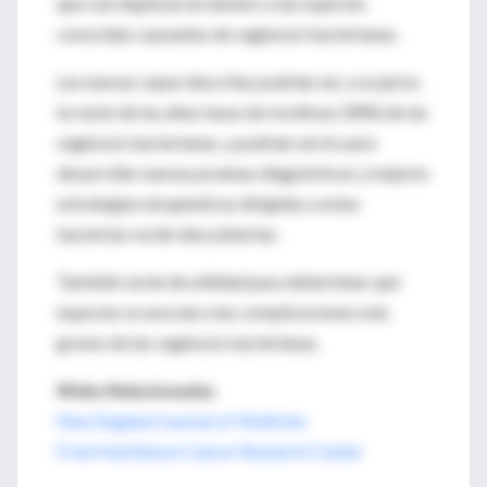
que casi duplican en número a las especies
conocidas causantes de vaginosis bacterianas.
Las nuevas cepas descritas podrían ser, a su juicio,
la razón de las altas tasas de recidivas (30%) de las
vaginosis bacterianas, y podrían servir para
desarrollar nuevas pruebas diagnósticas y mejores
estrategias terapéuticas dirigidas a estas
bacterias recién descubiertas.
También serán de utilidad para determinar qué
especies se asocian a las complicaciones más
graves de las vaginosis bacterianas.
Webs Relacionadas
New England Journal of Medicine
Fred Hutchinson Cancer Research Center