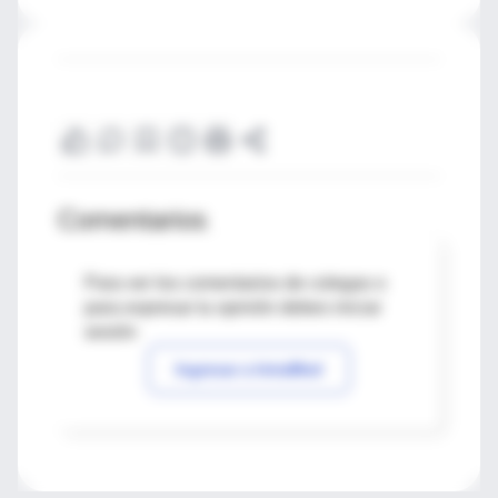
Comentarios
Para ver los comentarios de colegas o
para expresar tu opinión debes iniciar
sesión
Ingresar a IntraMed