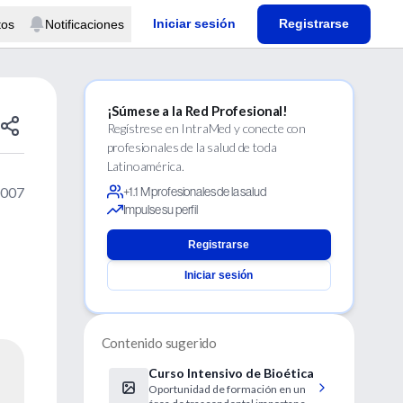
Iniciar sesión
Registrarse
tos
Notificaciones
¡Súmese a la Red Profesional!
Regístrese en IntraMed y conecte con
profesionales de la salud de toda
Latinoamérica.
2007
+1.1 M profesionales de la salud
Impulse su perfil
Registrarse
Iniciar sesión
Contenido sugerido
Curso Intensivo de Bioética
Oportunidad de formación en un