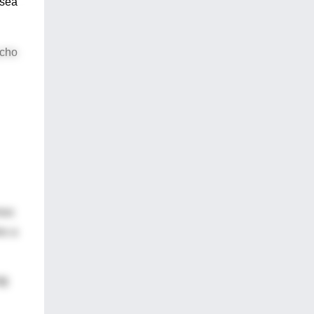
 sea
ucho
mos
es a
IB