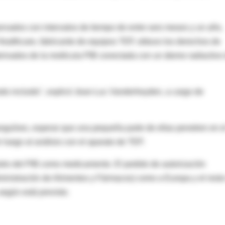
ervados con intervalos de tiempo de entre seis meses y un año,
Healthcare, fabricante de equipos TEP, obtuvo los derechos de
derivados de la molécula PIB conectada con un átomo radiactivo
odo incluido", explicó Jean-Luc Vanderheyden, a cargo de
anguíneo, esperar que una pequeña parte de ellas penetren en e
 luego al análisis con el aparato de TEP.
stro del PIB como medicamento. El pedido de autorización
inistración de Alimentos y Fármacos) como a Europa y el resto
según está previsto.