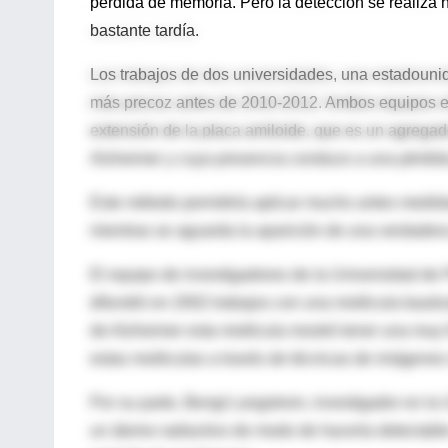
pérdida de memoria. Pero la detección se realiza 
bastante tardía.
Los trabajos de dos universidades, una estadouni
más precoz antes de 2010-2012. Ambos equipos elab
extensión de la placa amiloide, que es un agregado
Alzheimer y cuya presencia conduce a una pérdida
Este método permitiría aplicar mucho antes medidas 
mientras se aguarda la aparición de una verdadera
El equipo de investigadores de la Universidad de 
difundió en 2002 trabajos con una molécula bauti
de Alzheimer esta molécula mostró tener una muy fu
estas moléculas a través de técnicas de imágenes
Por su parte, Bengt Langstrom, investigador en la
un átomo radiactivo de modo de hacerla detectabl