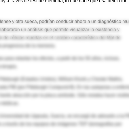
hoy a través de test de memoria, lo que hace que esa detección
dense y otra sueca, podrían conducir ahora a un diagnóstico m
oraron un análisis que permite visualizar la existencia y
 de células muertas en el cerebro característico del Mal de
 progresiva de la memoria.
para retardar los efectos, a partir de los 50 años, incluso,
 terapia.
Pittsburgh (Estados Unidos), William Klunk y Chester Mathis,
zada PIB (por Pittsburgh Compund-B). En las autopsias a enfer
erte atracción por la placa amiloide. Sólo restaba hacer visibl
 médicas.
 Universidad de Uppsala, Suecia, se encargó de adosarle a la P
e a través de los equipos de imágenes TEP (tomografías por