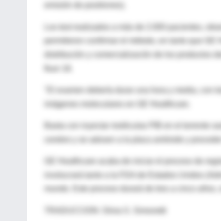
emisión de positrones).
Los test realizados a más de 2.000 pacientes, obs
permitieron confirmar el método, en tanto que GE 
distribución y comercialización de los productos 
fluor 18.
"El examen debería durar una hora y media, con t
imágenes moleculares en GE Healthcare.
Basta con inyectar moléculas PIB en el torrente s
cerebro y se adosen a la placa amiloide y proceder
GE Healthcare acaba de iniciar el proceso de regi
involucrará tanto a la FDA de Estados Unidos (Adm
mundo. Este proceso durará de tres a cinco años, 
TRADUCCION: Silvia S. Simonetti