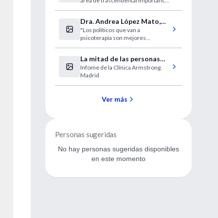
área de trascendental importancia
con especialistas del más alto
nivel.
Dra. Andrea López Mato,
"Los políticos que van a
entrevista
psicoterapia son mejores
personas"
La mitad de las personas
Infome de la Clínica Armstrong.
con lumbalgia desarrolla
Madrid
hernia discal
Ver más
Personas sugeridas
No hay personas sugeridas disponibles
en este momento