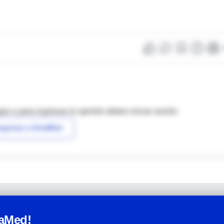
as o para expresar tu opinión debes iniciar sesión
ngresar a IntraMed
raMed!