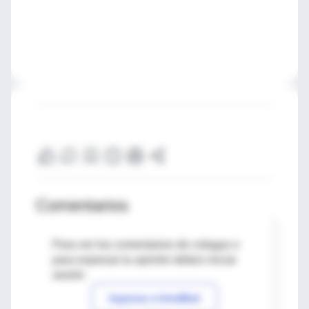
Comentarios
Para ver los comentarios de colegas o
para expresar tu opinión debes iniciar
sesión
Ingresar a IntraMed