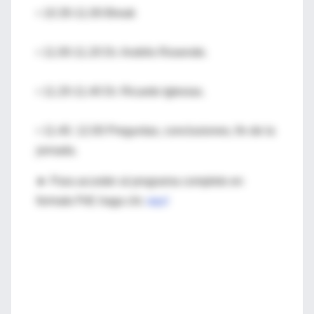
• 10.30-11.00-Break
• 11.00-11.20 Dr. Andrés Rosende.
• 11.20-11.40 Dr. Ricardo Iglesias.
• 11.40. 12.00 Preguntas, conclusiones, fin de la
jornada.
► Para acceder al programa completo en
formato Pdf, haga clic
aquí