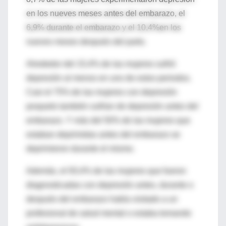
en los nueves meses antes del embarazo, el
6,9% durante el embarazo y el 10,4%en los
nueves meses después del parto.
Alrededor del 15,4% de las mujeres sufrió
depresión al menos en uno de estos periodos.
Casi el 75% de las mujeres con depresión
posparto también sufrían de depresión antes del
embarazo. Y más del 50% de las mujeres que
estaban deprimidas antes del embarazo se
deprimieron durante el mismo.
Además, el 93,4% de las mujeres que fueron
diagnosticadas con depresión antes, durante o
después del embarazo había visitado a un
profesional de salud mental o estaba tomando