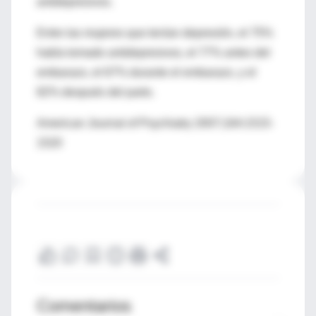
antidepresivos.
Entre las mujeres que tenían depresión, el 75%
había tomado antidepresivos, el 77% antes del
embarazo, el 67% durante el embarazo, y el
82% después del parto.
American Journal of Psychiatry 2007;164:1515-
1520
Comentarios