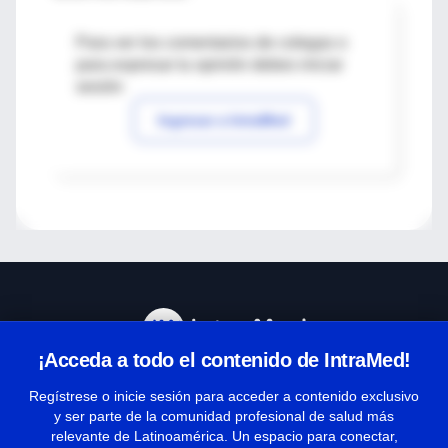
Para ver los comentarios de colegas o
para expresar tu opinión debes iniciar
sesión
Ingresar a IntraMed
¡Acceda a todo el contenido de IntraMed!
Centro de Ayuda
Regístrese o inicie sesión para acceder a contenido exclusivo
y ser parte de la comunidad profesional de salud más
relevante de Latinoamérica. Un espacio para conectar,
Términos y condiciones