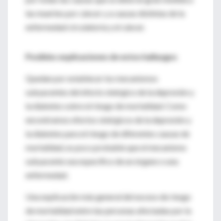
las muertes por cáncer y a causas distintas de la
enfermedad circulatoria y el cáncer.
Posibles explicaciones de estos hallazgos
Quedan por establecer los mecanismos
subyacentes del efecto sinérgico de la depresión y
la diabetes sobre el riesgo de mortalidad. Como
encontramos efectos sinérgicos de la depresión y
la diabetes para el riesgo de diferentes causas de
mortalidad, es poco probable que el mecanismo
subyacente sea específico de un órgano o una
enfermedad.
Una explicación más general del exceso de riesgo
de mortalidad entre las personas afectadas por la