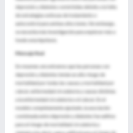
depresión y diabetes comórbidas debido a la falta
de estrategias exitosas de tratamiento o
autocontrol para ambas afecciones. Sin embargo,
se necesita más investigación para explorar más a
fondo esta hipótesis.
Mensaje final
En resumen, encontramos que las personas con
depresión y diabetes tenían un alto riesgo de
mortalidad por todas las causas y mortalidad por
cáncer, enfermedad circulatoria y causas distintas
a la enfermedad circulatoria o el cáncer. En el
modelo completamente ajustado, la asociación
combinada entre depresión y diabetes fue aditiva
para el riesgo de mortalidad circulatoria y
sinérgica (es decir, supra-aditiva) para el riesgo de