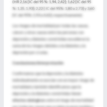
(HR 2,16 [IC del 95 %: 1,94, 2,42]; 1,62 [IC del 95
%: 1,35, 1,93]; 2,22 [ IC del 95%: 1,80 a 2,73] y 3,60
[IC del 95%: 2,93 a 4,42], respectivamente).
Los riesgos de mortalidad por todas las causas,
cáncer y otras causas entre las personas con
depresión y diabetes comórbidas excedieron la
suma de los riesgos debidos a la diabetes y la
depresión por sí solas.
Conclusiones/interpretación
Confirmamos que la depresión y la diabetes
individualmente se asocian con un mayor riesgo de
mortalidad y también identificamos que la
depresión y la diabetes comórbidas tienen
efectos sinérgicos
sobre el riesgo de mortalidad
por todas las causas que se debe en gran medida a