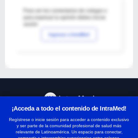
Para ver los comentarios de colegas o
para expresar tu opinión debes iniciar
sesión
Ingresar a IntraMed
¡Acceda a todo el contenido de IntraMed!
Centro de Ayuda
Regístrese o inicie sesión para acceder a contenido exclusivo
y ser parte de la comunidad profesional de salud más
relevante de Latinoamérica. Un espacio para conectar,
Términos y condiciones