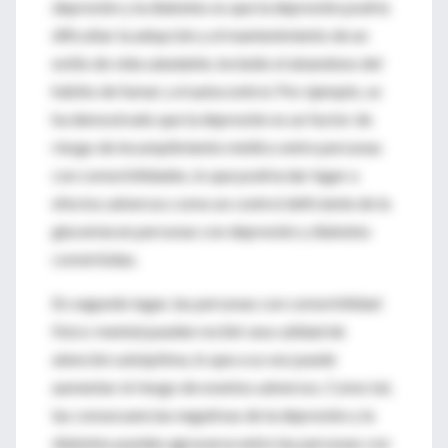
depresión y la diabetes es que la depresión podría
dificultar la adopción y el mantenimiento de un
estilo de vida saludable, incluido el abandono del
hábito de fumar y el autocontrol. Por ejemplo, se
ha demostrado que la depresión es un factor de
riesgo de incumplimiento médico entre personas
con comorbilidades, lo que podría dar lugar a
efectos adversos como un control deficiente de la
glucemia en personas con depresión y diabetes
comórbidas.
En segundo lugar, las personas con comorbilidad
físico-mental pueden recibir una calidad de
atención subóptima, lo que a su vez puede
aumentar el riesgo de eventos adversos. Como tal,
las consecuencias negativas de la depresión y la
diabetes pueden agravarse entre las personas con