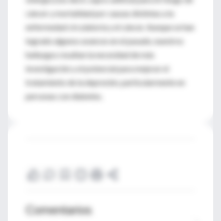
cáncer y mortalidad por causas distintas a la
enfermedad circulatoria y el cáncer. Aunque se han
logrado algunos avances en el pasado, nuestros
hallazgos resaltan la necesidad de más
investigación y el potencial para mejorar el
tratamiento de la depresión, particularmente en
personas con diabetes.
Comentarios