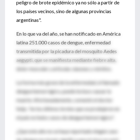
peligro de brote epidémico ya no sólo a partir de
los países vecinos, sino de algunas provincias
argentinas".
En lo que va del año, se han notificado en América
latina 251.000 casos de dengue, enfermedad
transmitida por la picadura del mosquito Aedes
aegypti, que se manifiesta mediante fiebre alta,
dolor muscular y articular, náuseas y vómitos.
La forma más grave de la enfermedad, el llamado
dengue hemorrágico, puede incluso causar la
muerte. Afortunadamente, comentó el doctor
Seijo, "en los últimos brotes que se produjeron en
el país no hubo casos de dengue hemorrágico".
¿Que este año no se haya reportado ningún caso
de dengue en el país significa que el virus no está