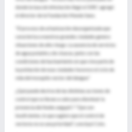
donde la tasa de infestación llegó el 50%", agregó
el director de la Fundación Mundo Sano.
"El proceso de urbanización desorganizada que
caracteriza a nuestras grandes ciudades genera
situaciones de alto riesgo. La ausencia de servicios
de agua potable y de cloacas, junto con las
condiciones de hacinamiento en que vive parte de
la población de esas ciudades favorece el ciclo de
vida del mosquito vector del dengue."
¿Qué puede decirse de las distintas acciones de
control que se llevan a cabo para disminuir la
presencia del Aedes aegypti ? "Que son
insuficientes, lo que sugiere que el control de
vectores no es una prioridad", concluyó Coto.