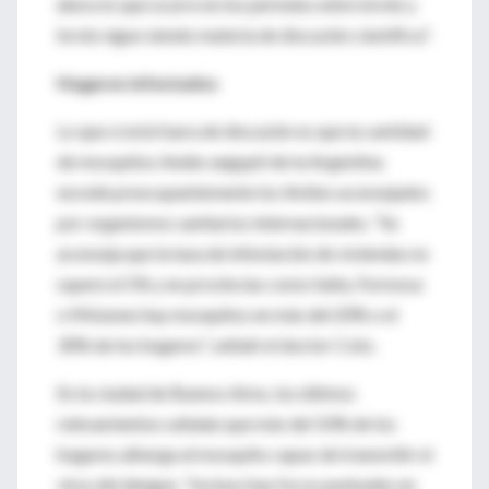
ahora lo que ocurre en los períodos entre brote y
brote sigue siendo materia de discusión científica".
Hogares infestados
Lo que sí está fuera de discusión es que la cantidad
de mosquitos Aedes aegypti de la Argentina
excede preocupantemente los límites aconsejados
por organismos sanitarios internacionales. "Se
aconseja que la tasa de infestación de viviendas no
supere el 5% y en provincias como Salta, Formosa
o Misiones hay mosquitos en más del 20% o el
30% de los hogares", señaló el doctor Coto.
En la ciudad de Buenos Aires, los últimos
relevamientos señalan que más del 10% de los
hogares alberga al mosquito capaz de transmitir el
virus del dengue. "Incluso hay focos puntuales en