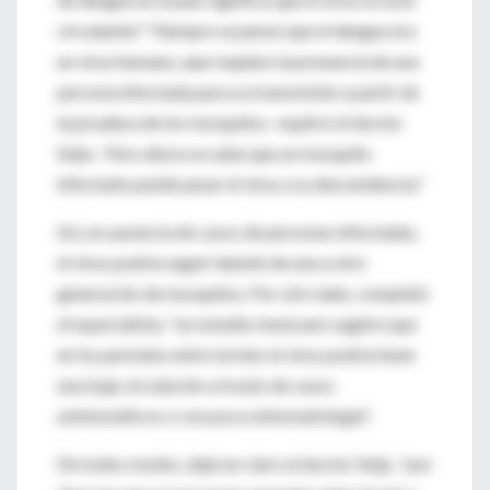
circulando? "Siempre se pensó que el dengue era
un virus humano, que requiere la presencia de una
persona infectada para su transmisión a partir de
la picadura de los mosquitos -explicó el doctor
Seijo-. Pero ahora se sabe que un mosquito
infectado puede pasar el virus a su descendencia."
Así, en ausencia de casos de personas infectadas,
el virus podría seguir latente de una a otra
generación de mosquitos. Por otro lado, completó
el especialista, "un estudio mexicano sugiere que
en los períodos entre brotes el virus podría tener
una baja circulación a través de casos
asintomáticos o con poca sintomatología".
De todos modos, dejó en claro el doctor Seijo, "por