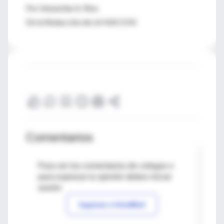
Por Sebastián A. Ríos
De la Redacción de LA NACION
Comentarios
Para ver los comentarios de colegas o
para expresar tu opinión debes iniciar
sesión
Ingresar a IntraMed