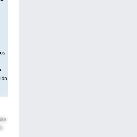
4–
tos
o
ción
asa
do