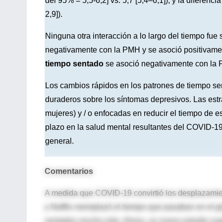
del 95% = 5,5-6,2] vs. 5,7 [5,4–6,1]), y la diferenc
2,9]).
Ninguna otra interacción a lo largo del tiempo fue s
negativamente con la PMH y se asoció positivamen
tiempo sentado
se asoció negativamente con la 
Los cambios rápidos en los patrones de tiempo se
duraderos sobre los síntomas depresivos. Las estra
mujeres) y / o enfocadas en reducir el tiempo de es
plazo en la salud mental resultantes del COVID-1
general.
Comentarios
A medida que COVID-19 convirtió los desplazamien
y Netflix reemplazó el tiempo que pasaban en el 
sentados mucho más. Ahora, un nuevo estudio sugi