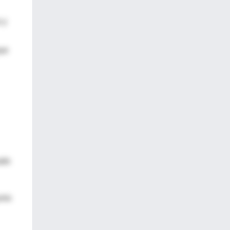
 y
que
ado
unio