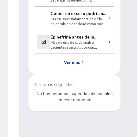
sedentários devido a uma
pandemia podem ter efeitos
duradouros nos sintomas
Comer en exceso podría no
depressivos.
Las causas fundamentales de la
ser la causa principal de la
epidemia de obesidad están más
obesidad
relacionadas con lo que comemos
que con la cantidad que comemos.
Epinefrina antes de la
Más de uno de cada cuatro
desfibrilación en paro
pacientes son tratados con
cardíaco intrahospitalario
epinefrina antes de la
desfibrilación, lo que se asocia a
una peor supervivencia.
Ver más
Personas sugeridas
No hay personas sugeridas disponibles
en este momento