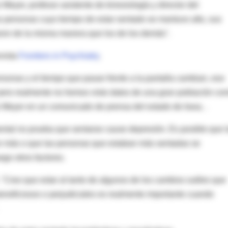
 Meyer, profesor asistente de kinesiología y director del
as personas cuyo tiempo de estar sentado se mantuvo alto, sus
ron de la misma manera que los de los demás".
evista
Frontiers in Psychiatry
.
rsonas y el tiempo que pasan frente a la pantalla cambian, eso
 pero realmente no hemos visto datos de una gran población co
o Meyer en un comunicado de prensa del estado de Iowa. .
ental no prueba que sentarse cause depresión. Es posible que 
n más o que las personas que estaban más sentadas se
ego otros factores.
 "Creo que estar al tanto de algunos de los cambios sutiles que
eneficiosos o perjudiciales es realmente importante cuando