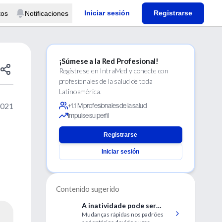
Iniciar sesión
Registrarse
tos
Notificaciones
¡Súmese a la Red Profesional!
Regístrese en IntraMed y conecte con
profesionales de la salud de toda
Latinoamérica.
2021
+1.1 M profesionales de la salud
Impulse su perfil
Registrarse
Iniciar sesión
Contenido sugerido
A inatividade pode ser
Mudanças rápidas nos padrões
negativa à saúde mental