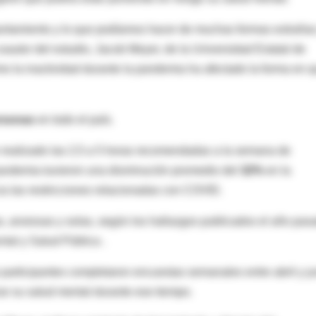
rtamiento y lo que podíamos hacer de muchas formas extrañas
oautor del estudio, Jacob Meyer, de la Universidad Estatal de
mo la inactividad durante la pandemia ha afectado la forma en 
rsonas
en todo el país.
 realizado las 2,5 a 5 horas recomendadas a la semana de
 pandemia tuvieron una disminución promedio del
32%
en la
ia las restricciones relacionadas con COVID.
, ansiosas y solas, según los hallazgos publicados el año pas
ntal y Salud Pública .
participantes completaron encuestas semanales entre abril y j
rar su salud mental durante ese tiempo.