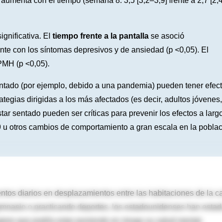
ia aumenta con el tiempo (semana 8: 3,5 [3,2–3,9] frente a 2,7 [2,
ignificativa. El
tiempo frente a la pantalla
se asoció
te con los síntomas depresivos y de ansiedad (p <0,05). El
PMH (p <0,05).
ntado (por ejemplo, debido a una pandemia) pueden tener efec
tegias dirigidas a los más afectados (es decir, adultos jóvenes,
tar sentado pueden ser críticas para prevenir los efectos a larg
9 u otros cambios de comportamiento a gran escala en la pobla
tos diarios en desplazamientos entre las habitaciones de la c
gimnasio o practicando deportes, los estadounidenses han esta
ere que podría estar poniendo en riesgo su salud mental.