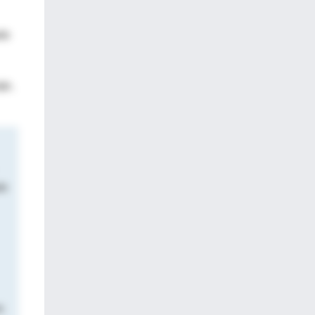
do
je,
do
s