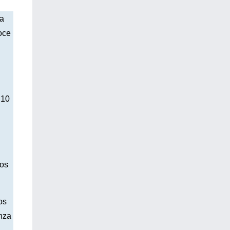
la
oce
 10
los
os
anza