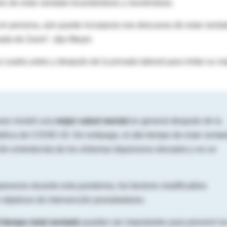
dos de estar sentado levantándose y moviéndose.
s en persona, aún puede incorporar ese descanso de estar senta
ada de Zoom", dijo Meyer.
 cuadra antes y después de la jornada laboral para imitar su via
nses mostró una
mejor salud mental
en general después de la
ública de COVID-19. Sin embargo, el alto tiempo de
estar senta
ión enlentecida de los síntomas depresivos elevados y es un
presivos durante esta pandemia, los factores modificables
 objetivos de intervención prometedores.
el tiempo total sentado
pueden ser importantes para prevenir lo