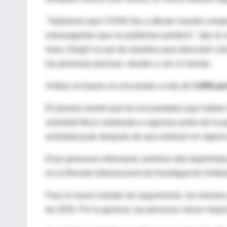
"Sabíamos que COVID iba a afectar nuestro compo
extravagantes que no podíamos predecir", dijo el c
Iowa. Dirigió un par de estudios para descubrir có
las personas piensan, sienten y ven el mundo.
Ambos se basan en encuestas a más de
3.000 pe
El primero reveló que los encuestados que habían
actividad física moderada a vigorosa antes de la
actividad justo después de que entraron en vigenc
Esas personas informaron sentirse más deprimidas
en la Revista Internacional de Investigación Ambie
Para el nuevo estudio de seguimiento, los mismos 
de 2020. Por lo general, las personas vieron mejo