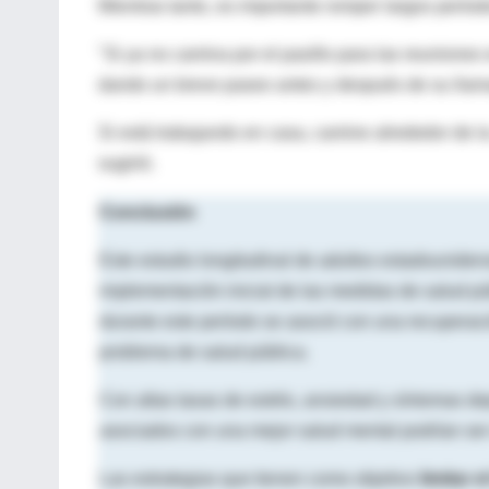
Mientras tanto, es importante romper largos perío
"Si ya no camina por el pasillo para las reunione
dando un breve paseo antes y después de su llam
Si está trabajando en casa, camine alrededor de la
sugirió.
Conclusión
Este estudio longitudinal de adultos estadounide
implementación inicial de las medidas de salud p
durante este período se asoció con una recuperac
problema de salud pública.
Con altas tasas de estrés, ansiedad y síntomas de
asociados con una mejor salud mental podrían ser
Las estrategias que tienen como objetivo
limitar 