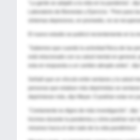
"La gente se adaptó a la vida en la pandemia", dijo
Laboratorio de Bienestar y Ejercicio. "Pero para l
síntomas depresivos, en promedio, no se recupera
El nuevo estudio se publicó recientemente en la r
"Sabemos que cuando la actividad física de las pe
está relacionado con su salud mental en general,
esta en respuesta a un cambio abrupto antes", dij
Señaló que un vínculo entre sentarse y la salud m
personas que estaban más deprimidas se sentara
deprimieran más, dijo Meyer. O podrían estar en ju
"Ciertamente es digno de más investigación", dijo.
hicimos durante la pandemia y cómo podrían ser b
miramos hacia el otro lado de la vida pandémica".