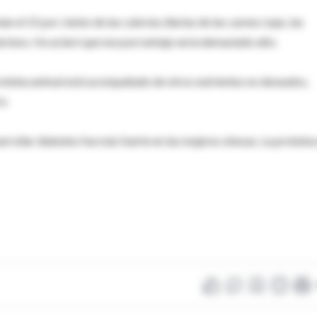
el 15 por ciento de las calorías diarias de las carnes rojas, las
lácteos. Hu aclaró que ese porcentaje sería demasiado alto.
oteína animal está acompañado de otros nutrientes no deseados,
ó.
sarrollar diabetes fue más fuerte en las mujeres obesas. La proteína