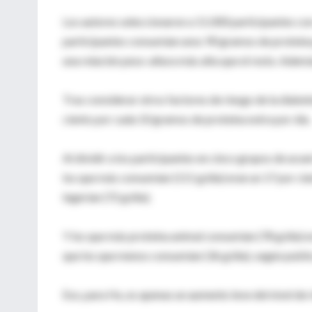
Los autores seleccionaron a 11.000 participantes con
participantes consumían unos 90 gramos de proteína 
una relación peso-altura más alta que el resto. Ademá
Tras considerar otros factores de riesgo de la diabe
ciento por cada 10 gramos de proteína extra por día.
Al dividir a los participantes en cinco grupos de acu
los que más consumían (111 g/día) eran un 17 por ci
ingerían (72 g/día).
Y los que más proteína animal consumían (78 g/día) 
que los que menos consumían (36 g/día), según publi
Eso, para Hu, es apenas un aumento leve del nivel de 