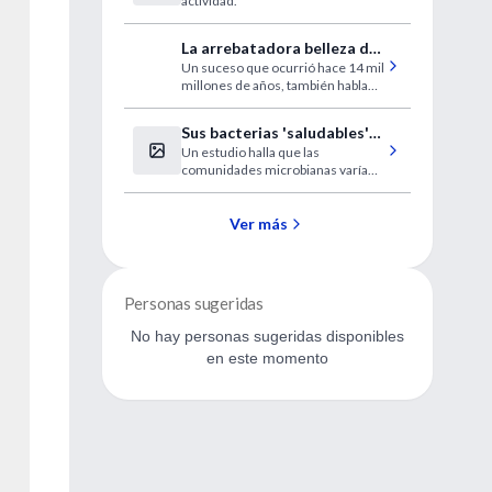
actividad.
La arrebatadora belleza de
Un suceso que ocurrió hace 14 mil
la ciencia y la estupidez del
millones de años, también habla
mundo
de nosotros.
Sus bacterias 'saludables'
Un estudio halla que las
podrían ser tan individuales
comunidades microbianas varían
como usted
de una persona a otra.
Ver más
Personas sugeridas
No hay personas sugeridas disponibles
en este momento