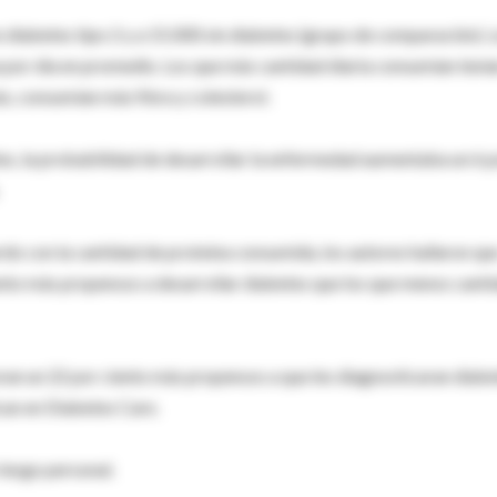
 diabetes tipo 2 y a 15.000 sin diabetes (grupo de comparación). 
por día en promedio. Los que más cantidad diaria consumían tení
s, consumían más fibra y colesterol.
tes, la probabilidad de desarrollar la enfermedad aumentaba un 6 
erdo con la cantidad de proteína consumida, los autores hallaron qu
ento más propensos a desarrollar diabetes que los que menos cant
eran un 22 por ciento más propensos a que les diagnosticaran diab
can en Diabetes Care.
riesgo personal.