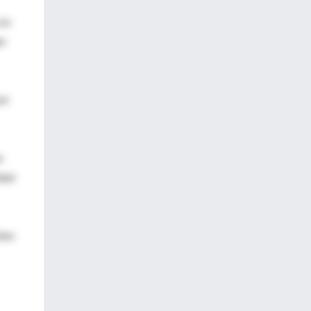
Los
an
por
e
idad
etes