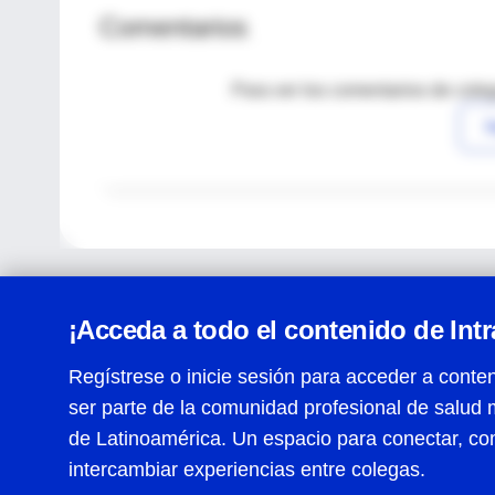
Comentarios
Para ver los comentarios de coleg
I
¡Acceda a todo el contenido de Int
Regístrese o inicie sesión para acceder a conten
ser parte de la comunidad profesional de salud 
Centro de Ayuda
de Latinoamérica. Un espacio para conectar, co
Términos y condiciones
| Políticas de privacidad
| Todos
intercambiar experiencias entre colegas.