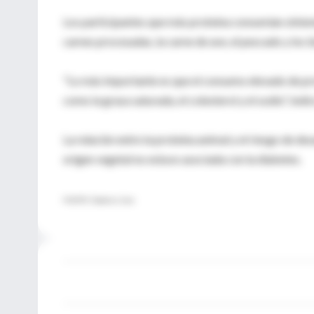
Los participantes que más proteína consumían obtenían 
carnes procesadas, la carne de ave, el pescado y los 
"Lo más importante es que el consumo elevado de pr
como la grasa saturada, el colesterol y el sodio", indic
La relación entre la proteína animal y el riesgo de de
origen vegetal no estuvo asociada con la diabetes.
FUENTE: Diabetes Care