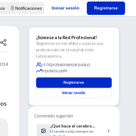
Iniciar sesión
Registrarse
tos
Notificaciones
¡Súmese a la Red Profesional!
Regístrese en IntraMed y conecte con
profesionales de la salud de toda
Latinoamérica.
2014
+1.1 M profesionales de la salud
Impulse su perfil
Registrarse
Iniciar sesión
mos
Contenido sugerido
¿Qué hace el cerebro
El cerebro está siempre en
cuando no piensa en nada?