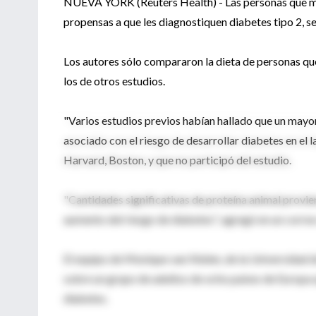
NUEVA YORK (Reuters Health) - Las personas que más
propensas a que les diagnostiquen diabetes tipo 2, 
Los autores sólo compararon la dieta de personas que
los de otros estudios.
"Varios estudios previos habían hallado que un mayor
asociado con el riesgo de desarrollar diabetes en el l
Harvard, Boston, y que no participó del estudio.
"Cantidades significativas de proteína animal provie
aumento del riesgo de diabetes", agregó en un correo
El equipo de Monique van Nielen, de la Universidad d
sobre un grupo de adultos de ocho países de Europa q
diabetes.