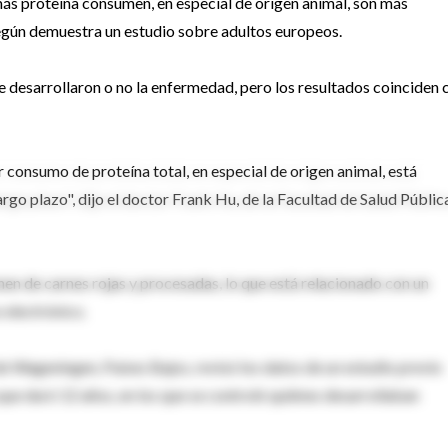
 proteína consumen, en especial de origen animal, son más
según demuestra un estudio sobre adultos europeos.
 desarrollaron o no la enfermedad, pero los resultados coinciden 
 consumo de proteína total, en especial de origen animal, está
argo plazo", dijo el doctor Frank Hu, de la Facultad de Salud Públic
nen de carnes rojas y procesadas, lo que está relacionado con un
 electrónico.
e Wageningen, Países Bajos, revisó los datos de un estudio previo
ue duró 12 años, en los que se controló quiénes desarrollaban