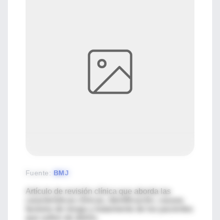
Fuente
:
BMJ
Artículo de revisión clínica que aborda las
características clínicas, identificación, causas,
factores de riesgo y tratamiento de los pacientes
que sufren de delirio.