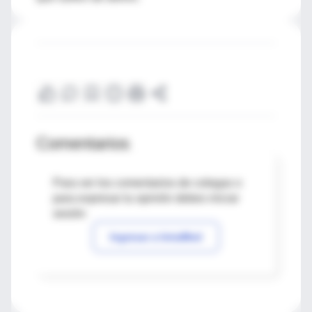
Comentarios
Para ver los comentarios de colegas o
para expresar tu opinión debes iniciar
sesión
Ingresar a IntraMed