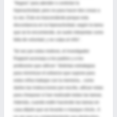
''llegara'' para atender o controlar la
hiperactividad, pero no para hacer dos cosas a
la vez. Esto es trascendente porque esta
discordancia en la hiperactividad, según la tarea
que se le encomiende, se suele interpretar como
falta de voluntad, y se culpa al niño".
Tal vez por estos motivos, el investigador
Rapport aconseja a los padres y a los
profesores que utilicen "distintas estrategias
para minimizar el esfuerzo que supone para
estos niños trabajar con la memoria... como
darles las instrucciones por escrito, utilizar notas
para chequear si han realizado todas las tareas.
Además, cuando estén haciendo las tareas en
casa déjele que se levante o masque chicle.. A
no ser que su comportamiento sea destructivo,