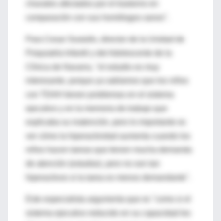
chavales afectados por el trastorno en
comparación con sus homólogos sanos".
Para Cesar Soutullo, director de la Unidad de
Psiquiatría Infantil y del Adolescente de la
Clínica de Navarra, "el estudio es muy
interesante, porque ya sabíamos que los niños
con TDAH tienen problemas en el sistema
ejecutivo y en la memoria de trabajo que
explicaba su inatención, pero lo importante es
ver cómo la hiperactividad aumenta cuando los
niños hacen tareas que tienen mucha demanda
de atención (estudiar), pero no son tan
hiperactivos si la tarea es menos demandante".
Este especialista argumenta que es "como si el
sistema ejecutivo reducido en su capacidad les