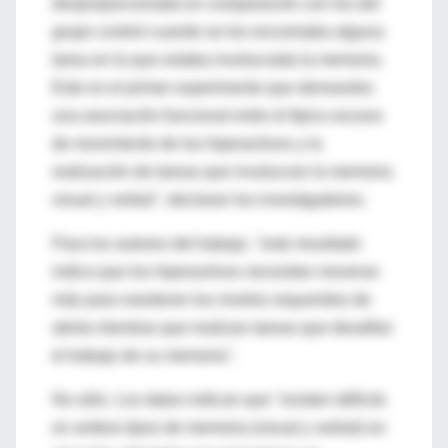
desproporcionada en comparación con los del
grupo control cuando se les encomiaba alguna
tarea en la que estaba involucrada la memoria.
Este es el primer experimento que demuestra
una asociación funcional entre el típico exceso
de movimiento de los hiperactivos y la
realización de tareas que involucran la memoria
visual y verbal", declaran los investigadores.
Para los autores del trabajo, "este resultado
indica que los hiperactivos necesitan moverse
más para mantener los niveles requeridos de
alerta mientras que realizan tareas que desafían
el trabajo de su memoria".
No sólo. Los datos indican que "existen déficits
en ambos tipos de memoria (visual y verbal) en