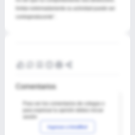
limitar extremadamente su actividad puede ser
contraproducente".
Comentarios
Para ver los comentarios de colegas o
para expresar tu opinión debes iniciar
sesión
Ingresar a IntraMed