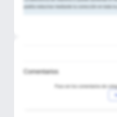
podría reducirse mediante la corrección en toda la
Comentarios
Para ver los comentarios de coleg
I