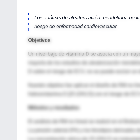
Los análisis de aleatorización mendeliana no li
riesgo de enfermedad cardiovascular
Objetivos
Un nivel bajo de vitamina D se asocia con un may
mayoría de los estudios de aleatorización mendelia
D sobre el riesgo de ECV, no se puede excluir un e
Nuestro objetivo fue aplicar el diseño de RM no lin
hidroxivitamina D [25 (OH) D] con el riesgo de EC
Métodos y resultados
El análisis de RM no lineal se realizó en el Biob
La presión arterial (PA) y los fenotipos derivado
La concentración sérica de 25 (OH) D se instrument