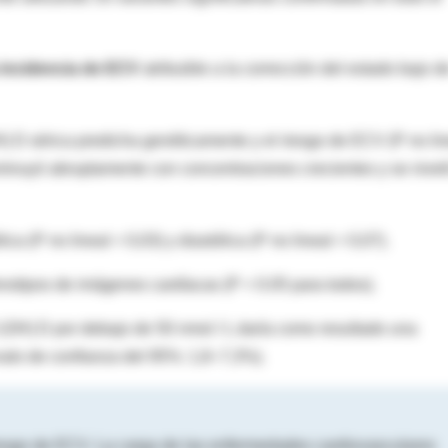
 incidencia de ECV
atribuible a la corrección del estado bajo d
) D sérica predicha genéticamente y el riesgo de ECV (P no li
sminuyó abruptamente con concentraciones crecientes y se nivel
ca (P no lineal = 0,03) y diastólica (P no lineal = 0,07).
notipos de imágenes cardíacas (P = 0.05 para todos).
5 (OH) D por debajo de 50 nmol / L daría como resultado una
valo de confianza del 95%: 1,8–7,3%).
iesgo de ECV. La carga de las enfermedades cardiovasculares