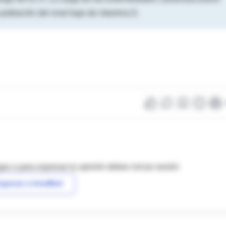
 población del nivel bajo de vitamina D.
as o para expresar tu opinión debes iniciar sesión
ngresar a IntraMed