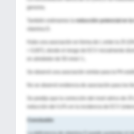
genoma.
También estimamos la
reducción potencial en la
vitamina D.
Hubo una asociación en forma de L entre la 25 (OH
= 0,007), donde el riesgo de ECV inicialmente di
en alrededor de 50 nmol / L.
Se observó una asociación similar para la PA sistóli
No se observó evidencia de asociación para los fe
Se predijo que la corrección del nivel sérico de 2
reducción del 4,4% en la incidencia de ECV (inter
Conclusión
La deficiencia de vitamina D puede aumentar el r