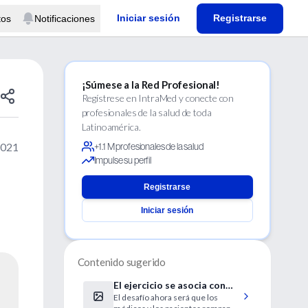
Iniciar sesión
Registrarse
tos
Notificaciones
¡Súmese a la Red Profesional!
Regístrese en IntraMed y conecte con
profesionales de la salud de toda
Latinoamérica.
2021
+1.1 M profesionales de la salud
Impulse su perfil
Registrarse
Iniciar sesión
Contenido sugerido
El ejercicio se asocia con
El desafío ahora será que los
menor mortalidad en