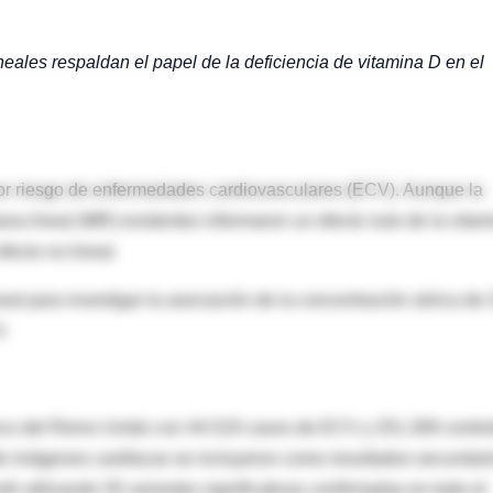
neales respaldan el papel de la deficiencia de vitamina D en el
or riesgo de enfermedades cardiovasculares (ECV). Aunque la
na lineal (MR) existentes informaron un efecto nulo de la vitam
fecto no lineal.
eal para investigar la asociación de la concentración sérica de 
V.
anco del Reino Unido con 44.519 casos de ECV y 251.269 contro
s de imágenes cardíacas se incluyeron como resultados secundari
ó utilizando 35 variantes significativas confirmadas en todo el