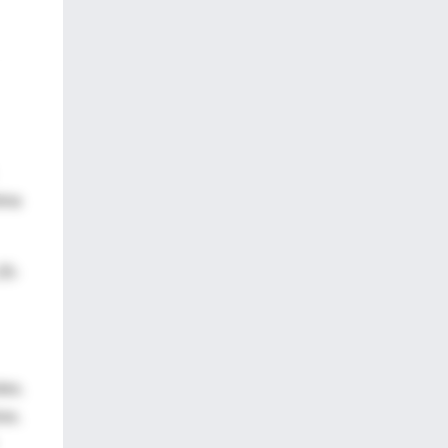
ina
25-
les.
os.