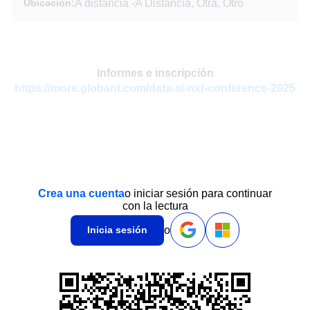
Ubicación:
A distancia
-
A Distancia, Otra, Otro
Informes e inscripción
https://more.globant.com/data-ai-nxt-conference-2025
Crea una cuenta
o iniciar sesión para continuar
con la lectura
o
Inicia sesión