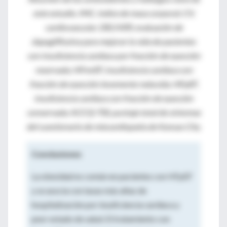
este estudio. IMC, índice de masa corporal; CV,
cardiovascular; DELIVER, evaluación de
dapagliflozina para mejorar la vida de pacientes
con insuficiencia cardíaca por fracción de eyección
reservada; HFmrEF, insuficiencia cardiaca con
fracción de eyección levemente reducida; HFpEF,
insuficiencia cardiaca con fracción de eyección
conservada; KCCQ-TSS, puntaje total de síntomas
del cuestionario de miocardiopatía de Kansas City.
Conclusiones
La obesidad es común en pacientes con HFpEF
y se asocia con tasas más altas de
hospitalización por insuficiencia cardíaca y
peor estado de salud. El tratamiento con