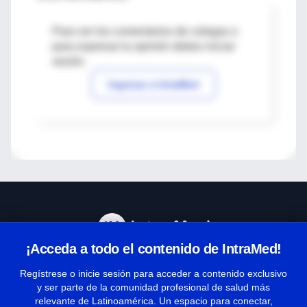
Para ver los comentarios de colegas o
para expresar tu opinión debes iniciar
sesión
Ingresar a IntraMed
¡Acceda a todo el contenido de IntraMed!
Centro de Ayuda
Regístrese o inicie sesión para acceder a contenido exclusivo
y ser parte de la comunidad profesional de salud más
relevante de Latinoamérica. Un espacio para conectar,