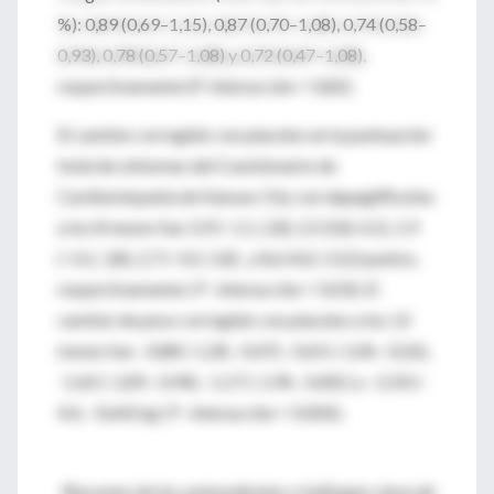
%): 0,89 (0,69–1,15), 0,87 (0,70–1,08), 0,74 (0,58–
0,93), 0,78 (0,57–1,08) y 0,72 (0,47–1,08),
respectivamente (P-interacción = 0,82).
El cambio corregido con placebo en la puntuación
total de síntomas del Cuestionario de
Cardiomiopatía de Kansas City con dapagliflozina
a los 8 meses fue: 0,9 (−1,1, 2,8), 2,5 (0,8, 4,1), 1,9
(−0,1, 3,8), 2,7 (−0,5, 5,8) , y 8,6 (4,0, 13,2) puntos,
respectivamente ( P -interacción = 0,03). El
cambio de peso corregido con placebo a los 12
meses fue: -0,88 (-1,28, -0,47), -0,65 (-1,04, -0,26),
-1,42 (-1,89, -0,94), -1,17 (-1,94, -0,40) ) y –2,50 (–
4,4, –0,64) kg ( P -interacción = 0,002).
Resumen de los antecedentes y hallazgos clave de