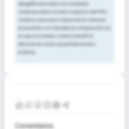
dapagliflozina mejora los resultados
cardiovasculares en todo el espectro del IMC,
conduce a una mayor mejoría de los síntomas
en pacientes con obesidad, en comparación con
los que no la tienen, y tiene el beneficio
adicional de causar una pérdida de peso
modesta.
Comentarios