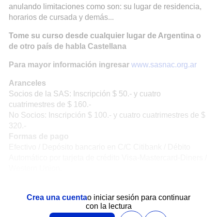
anulando limitaciones como son: su lugar de residencia,
horarios de cursada y demás...
Tome su curso desde cualquier lugar de Argentina o
de otro país de habla Castellana
Para mayor información ingresar
www.sasnac.org.ar
Aranceles
Socios de la SAS: Inscripción $ 50.- y cuatro
cuatrimestres de $ 160.-
No Socios: Inscripción $ 100.- y cuatro cuatrimestres de $
320.-
Formas de pago
Efectivo / Depósito bancario en C/C Citibank / Débito
Automático por tarjeta de crédito Visa-Mastercard-Diners /
Western Union.
Crea una cuenta
o iniciar sesión para continuar
con la lectura