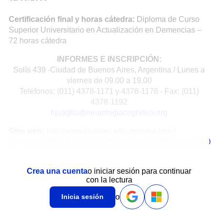
Certificación final y horas cátedra:
Diploma de Curso
Superior Universitario en Actualización en Demencias –
72 horas cátedra
INFORMES E INSCRIPCIÓN:
Solís 439 -Ciudad de Buenos Aires, Argentina / Lunes a
viernes de 09.00 a 19.00
Teléfonos: (011) 4378-1171 y 4378-1176 - Fax: (011)
4378-1192
fquaglia@neurologiacognitiva.org
Sitio web:
http://www.favaloro.edu.ar/index.php?
inc=curso&IDModalidad=1&IDSeccion=14&IDCursos=100
Crea una cuenta
o iniciar sesión para continuar
con la lectura
o
Inicia sesión