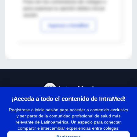
Para ver los comentarios de colegas o
para expresar tu opinión debes iniciar
sesión
Ingresar a IntraMed
¡Acceda a todo el contenido de IntraMed!
Centro de Ayuda
Regístrese o inicie sesión para acceder a contenido exclusivo
y ser parte de la comunidad profesional de salud más
relevante de Latinoamérica. Un espacio para conectar,
Términos y condiciones
compartir e intercambiar experiencias entre colegas.
| Políticas de privacidad
Registrarse