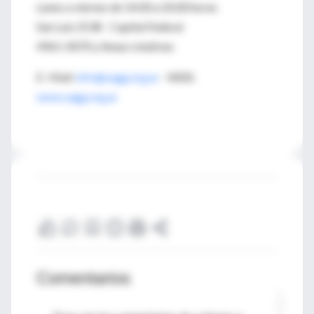
Lunes a viernes de 14.00 a 20.00 horas
San Luis 2538 - Capital Federal
4961-0070 y líneas rotativas
E- Mail:
info@sagg.org.ar
- WEB:
www.sagg.org.ar
Comentarios