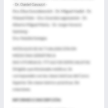
- Dr. Daniel Gavazzi -
Dra. Elisa Gvozdenovich - Dr. Miguel Hadid - Dr.
Manuel Klein - Dra. Graciela Leguizamón - Dr.
Alberto Miguel Marty - Dr. Jorge Horacio
Salzberg -
Dra. Natalia Soengas
MÓDULOS DE ACTUALIZACIÓN EN
MEDICINA GERIÁTRICA
(NO OTORGA EL TÍTULO DE ESPECIALISTA)
Dirigido a profesionales médicos. Se
corresponden con las clases teóricas del Curso
Superior. Sin clases teórico-prácticas. Sin
rotaciones.
INFORMES E INSCRIPCIÓN: