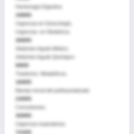
Hemorragia Digestiva
19/8/05
Urgencias en Ginecología.
Urgencias en Obstetricia.
26/8/05
Abdomen Agudo Médico.
Abdomen Agudo Quirúrgico
9/9/05
Trastornos Metabólicos.
16/9/05
Manejo inicial del politraumatizado
23/9/05
Convulsiones.
30/9/05
Urgencias respiratorias.
7/10/05