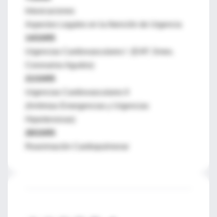
Intoxicaciones
Aspectos Legales en la Atención de Urgencia
14/10/05
Urgencias Cardiovasculares I (EAP, Smes.
Coronarios Agudos)
21/10/05
Urgencias Cardiovasculares II
(Arritmias Emergencias y Urgencias
Hipertensivas)
28/10/05
Reanimación Cardiopulmonar