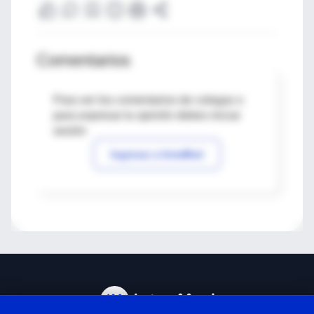
Comentarios
Para ver los comentarios de colegas o
para expresar tu opinión debes iniciar
sesión
Ingresar a IntraMed