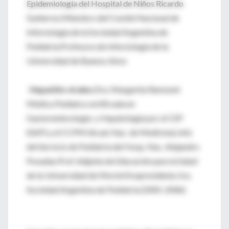
Epidemiología del Hospital de Niños Ricardo
Gutierrez.Miembro del Comité Nacional de
Infectología de la Sociedad Argentina de
Pediatría.Profesora de Infectología de la
Universidad de Buenos Aires
Hepatitis virales
.Dra. Margarita Ramonet
Médica Pediatra certificada en
Gastorenterología y Hepatología por el CEP
(SAP) y el CCPM (Acad. Nac. de Medicina).Jefa
del Servicio de Pediatría del Hosp. Nac. Alejandro
Posadas.Prof. Adjunta de Educación para la Salud
de la Universidad de MorónVicepresidenta 1ra.
Sociedad Argentina de Pediatría (2005-2006)