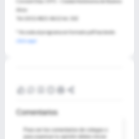
Coronel Díaz 1971 – Ciudad Autónoma de Buenos
Aires
Tel: (011) 4821-8612 int. 102
* Acceda al programa en formato pdf haciendo
click aquí
Comentarios
Para ver los comentarios de colegas o
para expresar tu opinión debes iniciar