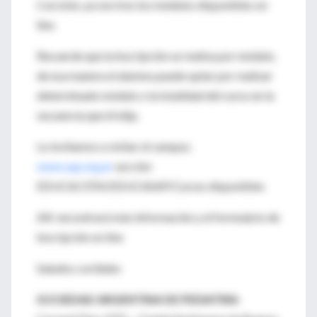
Con éste, ya son tres los módulos disponibles on
line.
Recuerde que la inscripción se realiza por módulo,
de esa manera el alumno puede optar por realizar
determinado módulo o la totalidad del curso en la
secuencia que él elija.
Lo invitamos a visitar el campus:
www.sap.org.ar
sección
EDUCACIÓN/EDUCASAP/Cursos disponibles
Allí encontrará más información y el formulario de
inscripción on line
Saludos cordiales
SOCIEDAD ARGENTINA DE PEDIATRIA