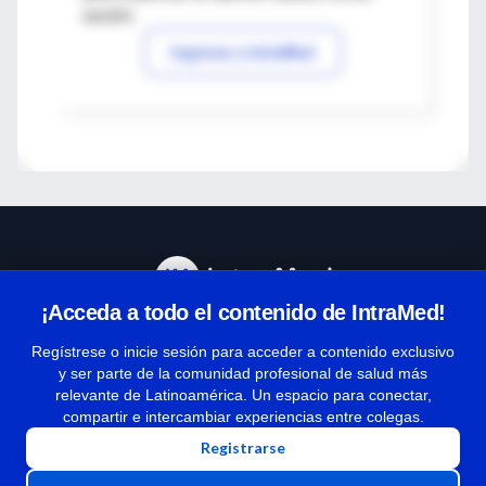
sesión
Ingresar a IntraMed
¡Acceda a todo el contenido de IntraMed!
Centro de Ayuda
Regístrese o inicie sesión para acceder a contenido exclusivo
y ser parte de la comunidad profesional de salud más
relevante de Latinoamérica. Un espacio para conectar,
Términos y condiciones
compartir e intercambiar experiencias entre colegas.
| Políticas de privacidad
Registrarse
| Todos los derechos reservados | Copyright 1997-2026