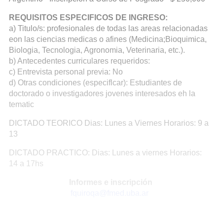
REQUISITOS ESPECIFICOS DE INGRESO:
a) Titulo/s: profesionales de todas las areas relacionadas
eon las ciencias medicas o afines (Medicina;Bioquimica,
Biologia, Tecnologia, Agronomia, Veterinaria, etc.).
b) Antecedentes curriculares requeridos:
c) Entrevista personal previa: No
d) Otras condiciones (especiflcar): Estudiantes de
doctorado o investigadores jovenes interesados eh la
tematic
DICTADO TEORICO Dias: Lunes a Viernes Horarios: 9 a
13
DICTADO PRACTICO: Dias: Lunes a viernes Horarios:
14 a 17hs
Informes e inscripción
fquiroqa@fmed.uba.ar