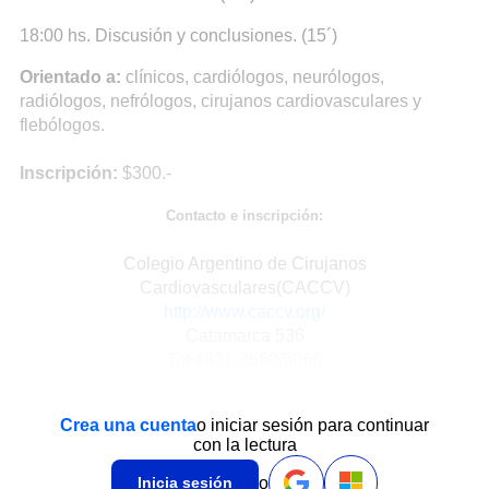
18:00 hs. Discusión y conclusiones. (15´)
Orientado a:
clínicos, cardiólogos, neurólogos,
radiólogos, nefrólogos, cirujanos cardiovasculares y
flebólogos.
Inscripción:
$300.-
Contacto e inscripción:
Colegio Argentino de Cirujanos
Cardiovasculares(CACCV)
http://www.caccv.org/
Catamarca 536
Tel 4931-2560/5066
Crea una cuenta
o iniciar sesión para continuar
con la lectura
o
Inicia sesión