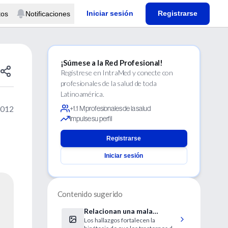
Iniciar sesión
Registrarse
tos
Notificaciones
¡Súmese a la Red Profesional!
Regístrese en IntraMed y conecte con
profesionales de la salud de toda
Latinoamérica.
2012
+1.1 M profesionales de la salud
Impulse su perfil
Registrarse
Iniciar sesión
Contenido sugerido
Relacionan una mala
Los hallazgos fortalecen la
función pulmonar con