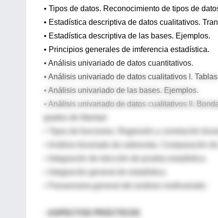
• Tipos de datos. Reconocimiento de tipos de dato
• Estadística descriptiva de datos cualitativos. Tra
• Estadística descriptiva de las bases. Ejemplos.
• Principios generales de imferencia estadística.
• Análisis univariado de datos cuantitativos.
• Análisis univariado de datos cualitativos I. Tablas
• Análisis univariado de las bases. Ejemplos.
• Análisis univariado de datos cualitativos II. Bon
grados de libertad.
• Tipos de funciones. Regresión y correlación biva
• Análisis bivariado de sobrevida. Comparación de
• Integración de elección de prueba estadística.
• Integración general de estadística.
• Panarorama general del análisis multivariado.
- ASPECTOS PRÁCTICOS