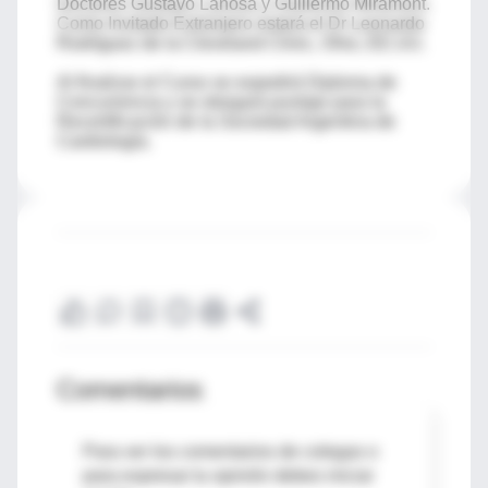
Doctores Gustavo Lanosa y Guillermo Miramont.
Como Invitado Extranjero estará el Dr Leonardo
Rodríguez de la Cleveland Clinic, Ohio, EE.UU.
Al finalizar el Curso se expedirá Diploma de
Concurrencia y se otorgará puntaje para la
Recertificación de la Sociedad Argentina de
Cardiología.
Comentarios
Para ver los comentarios de colegas o
para expresar tu opinión debes iniciar