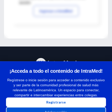
sesión
Ingresar a IntraMed
¡Acceda a todo el contenido de IntraMed!
Centro de Ayuda
Regístrese o inicie sesión para acceder a contenido exclusivo
y ser parte de la comunidad profesional de salud más
relevante de Latinoamérica. Un espacio para conectar,
Términos y condiciones
compartir e intercambiar experiencias entre colegas.
| Políticas de privacidad
Registrarse
| Todos los derechos reservados | Copyright 1997-2026