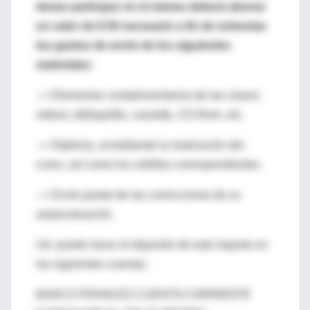
desee participar en el mismo deberá abonar
un valor de $ 50 necesario a fin de solventar
los gastos de envío de los siguientes
materiales:
--> Elementos complementarios de las clases:
videos, biblografía, cassette, CD-Rom, etc.
--> Diploma, acreditando la realización del
curso, así como los créditos correspondientes.
--> Envío postal de las correcciones de su
autoevaluación.
Ud. puede hacer el deposito de este importe en
las siguientes cuentas:
BANCO FRANCES CUENTA CORRIENTE