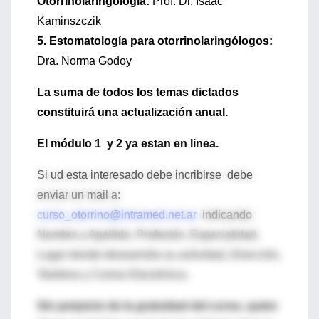
Otorrinolaringología:
Prof. Dr. Isaac
Kaminszczik
5. Estomatología para otorrinolaringólogos:
Dra. Norma Godoy
La suma de todos los temas dictados
constituirá una actualización anual.
El módulo 1 y 2 ya estan en linea.
Si ud esta interesado debe incribirse debe
enviar un mail a:
curso_otorrino@intramed.net.ar
indicando
Nombre y Apellido, Profesión, Especialidad,
Lugar donde desearrolla su actividad, Dirección,
Telefono y Correo Electrónico.
Sin perjuicio de la gratuidad del curso, quien