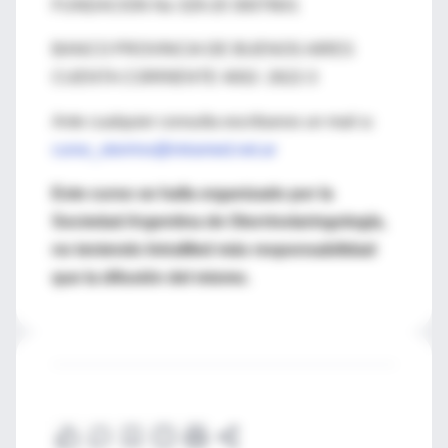
FUNDACION No 329-20 300790/1
BANCO PROVINCIA DE BUENOS AIRES
CUENTA CORRIENTE 4002- 2622-3
Ante cualquier consulta escribanos un mail a:
curso_otorrino@intramed.net.ar
Este curso se halla organizado por la
Sociedad Argentina de Otorrinolaringología,
no teniendo IntraMed más responsabilidad
que la difusión del mismo.